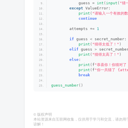
            guess = 
int
(
input
(
"猜
except
 ValueError:
print
(
"请输入一个有效的数
continue
        attempts += 
1
if
 guess 
<
 secret_number:
print
(
"猜得太低了！"
)
elif
 guess 
>
 secret_numbe
print
(
"猜得太高了！"
)
else
:
print
(
f
"恭喜你！你猜对了！正
print
(
f
"你一共猜了 {atte
break
guess_number
()
©
版权声明
本站资源来自互联网收集，仅供用于学习和交流，请勿用
谅解！