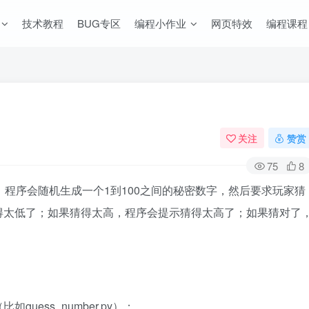
技术教程
BUG专区
编程小作业
网页特效
编程课程
关注
赞赏
75
8
码，程序会随机生成一个1到100之间的秘密数字，然后要求玩家猜
得太低了；如果猜得太高，程序会提示猜得太高了；如果猜对了
。
guess_number.py）；