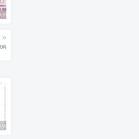
抖音上较火的“可以成为我的恋人吗”HTML源码
javaweb+C+asp毕业设计项目合集免费下载
javaWeb毕业设计项目完整源码附带论文合集免费下载
篇
代码
使用Python转换Markdown文件为Word文档
使用Python绘制蛇年春节祝福艺术图项目源码