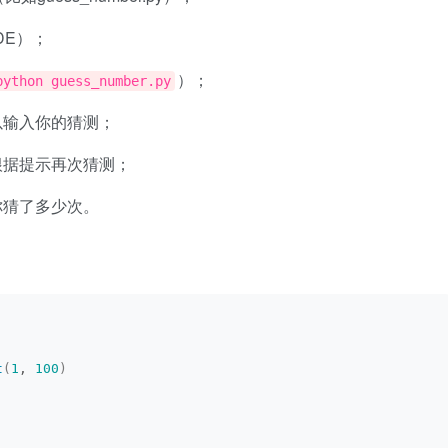
DE）；
）；
python guess_number.py
以输入你的猜测；
根据提示再次猜测；
你猜了多少次。
t
(
1
, 
100
)