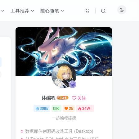
工具推荐
随心随笔
，
沐编程
关注
2095
0
25
34W+
一起编程摇摆
数据库信创源码改造工具 (Desktop)