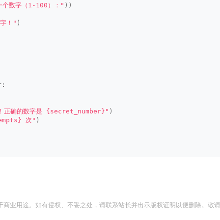
一个数字（1-100）："
))
字！"
)
r:
确的数字是 {secret_number}"
)
mpts} 次"
)
于商业用途。如有侵权、不妥之处，请联系站长并出示版权证明以便删除。敬