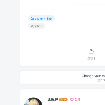
python小案例
# python
点赞
8
Change your th
改变
沐编程
关注