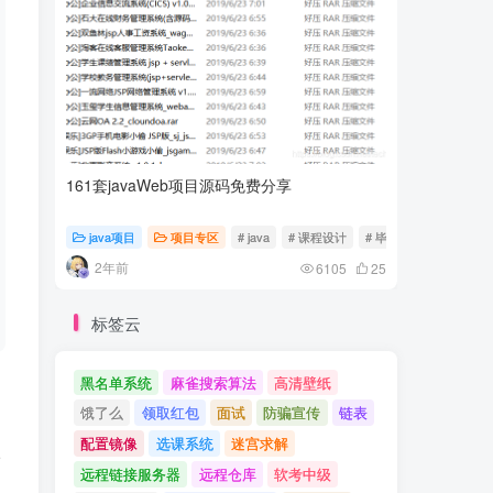
161套javaWeb项目源码免费分享
计算机专
java项目
项目专区
# java
# 课程设计
# 毕业设计
随心随
2年前
2年前
6105
25
标签云
黑名单系统
麻雀搜索算法
高清壁纸
饿了么
领取红包
面试
防骗宣传
链表
配置镜像
选课系统
迷宫求解
请
远程链接服务器
远程仓库
软考中级