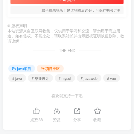
您当前未登录！建议登陆后购买，可保存购买订单
©
版权声明
本站资源来自互联网收集，仅供用于学习和交流，请勿用于商业用
途。如有侵权、不妥之处，请联系站长并出示版权证明以便删除。敬
请谅解！
THE END
java项目
项目专区
# java
# 毕业设计
# mysql
# javaweb
# vue
喜欢就支持一下吧
点赞
88
赞赏
分享
收藏