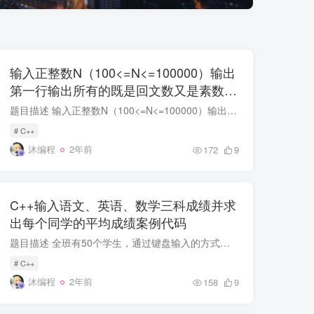
输入正整数N（100<=N<=100000）输出
第一行输出所有的既是回文数又是素数的
数，第二行输出这个数各个位数之和
题目描述 输入正整数N（100<=N<=100000）输出 第一行输出所有的既是回文数又是素数的数，第二行输出这个数各个位数之和。使用C++语言 完整源码 #include <iostream> #include <v...
# C++
沐编程
2年前
172
9
C++输入语文、英语、数学三科成绩并求
出每个同学的平均成绩案例代码
题目描述 全班有50个学生，通过键盘输入的方式输入语文、英语、数学三科成绩，并求出每个同学的平均成绩 案例代码 #include <iostream> using namespace std; int main() { const int num...
# C++
沐编程
2年前
158
9