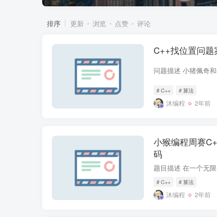
排序
更新
浏览
点赞
评论
C++找位置问
# C++
# 算法
沐编程
2年前
小猴编程周赛C+
码
# C++
# 算法
沐编程
2年前