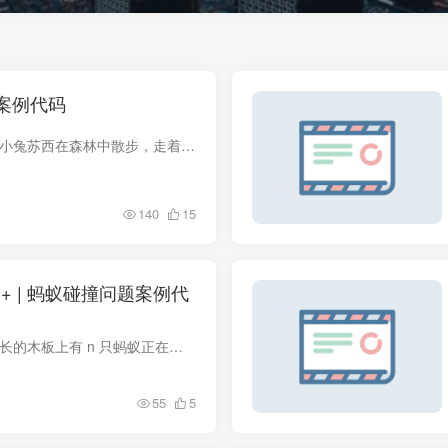
题案例代码
问题描述 小猪佩奇和小兔苏西在森林中散步，走着走着突然迷路了！他们走到了一条小路上，路上有 N 个房子，每个房子有一个彩色的气球。 不幸的是，房子没有门牌号，让小猪佩奇和小兔苏西很难确...
140
15
+ | 蚂蚁碰撞问题案例代
题目描述 在一个无限长的木板上有 n 只蚂蚁正在移动。蚂蚁按照从左到右的顺序从 1到 n 编号，每只蚂蚁都在一个与其他蚂蚁互不相同的位置上。 初始时，每只蚂蚁都有一个初始朝向：L 表示向左移动...
55
5