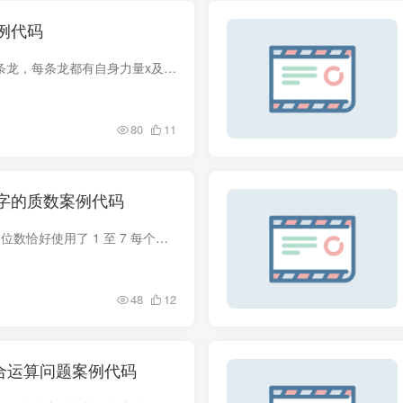
例代码
题目描述 游戏中有n条龙，每条龙都有自身力量x及战胜它后的奖励力量 y，当你的力量超过龙时，才能打败龙和获得奖励力量。你可以自由选择挑战顺序，问最后你最多能打败多少条龙？ 案例代码 这是...
80
11
数字的质数案例代码
题目描述 如果一个 7 位数恰好使用了 1 至 7 每个数字各一次，我们就称其为全数字的。例如，2156437 就是一个 7 位全数字数，同时它恰好也是一个质数。 输出所有全数字的质数。 案例代码 要找到...
48
12
集合运算问题案例代码