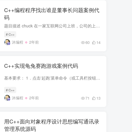
C++编程程序找出谁是董事长问题案例代
码
题目描述 chuck 在一家互联网公司上班，公司的上下级很清晰，除了董事长，每个人都有一个唯一的上级。 比如一个公司里面，A的上级是X，B的上级是X，C的上级是Y，D的上级是Y，X的上级是Z，Y的上...
# C++
沐编程
2年前
60
14
C++实现龟兔赛跑游戏案例代码
基本要求： 1．点击'起跑'菜单命令（或工具栏按钮）后，龟兔两幅位图以随机速度、从窗口左侧向右沿直线运动。并在窗口右侧合适位置设立红色终点线。 2．任一运动员（龟或兔）触终点线后，保持位...
# C++
沐编程
2年前
71
13
用C++面向对象程序设计思想编写通讯录
管理系统源码