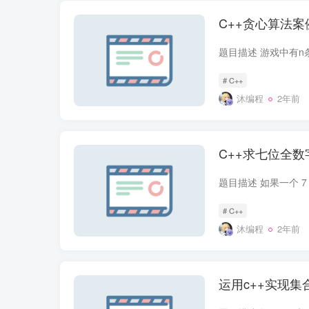
C++贪心算法案
# C++
沐编程
2年前
C++求七位全
# C++
沐编程
2年前
运用c++实现