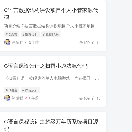
C语言数据结构课设项目个人小管家源代
码
项目介绍 C语言数据结构课设项目个人小管家项目，主要功能如下： 1.添加收入信息 2.删除收入信息 3.修改收入信息 4.查询收入信息 5.显示收入信息 6.排序收入信息 7.添加支出信息 8.删除支出信息...
# C语言
# 课程设计
# 数据结构
沐编程
2年前
150
14
C语言课设设计之扫雷小游戏源代码
《扫雷》是一款经典的单人电脑游戏，旨在揭开一个方块网格，并避免触发隐藏的地雷。每个方块可能包含数字（表示周围地雷数量）或者地雷。玩家需要利用数字信息来推断哪些方块是安全的，并标记可...
# C语言
# 课程设计
沐编程
2年前
169
15
C语言课程设计之超级万年历系统项目源
码