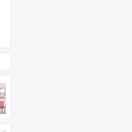
抖音上较火的“可以成为我的恋人吗”HTML源码
javaweb+C+asp毕业设计项目合集免费下载
javaWeb毕业设计项目完整源码附带论文合集免费下载
篇