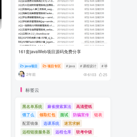
161套javaWeb项目源码免费分享
计算机专
java项目
项目专区
# java
# 课程设计
# 毕业设计
随心随
2年前
2年前
6103
25
标签云
黑名单系统
麻雀搜索算法
高清壁纸
饿了么
领取红包
面试
防骗宣传
链表
配置镜像
选课系统
迷宫求解
远程链接服务器
远程仓库
软考中级