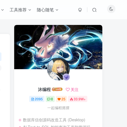
工具推荐
随心随笔
沐编程
课
关注
2095
0
25
33.9W+
一起编程摇摆
数据库信创源码改造工具 (Desktop)