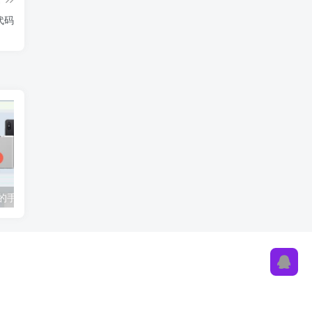
代码
基于SSM+Vue的手机商城销售系统项目源码附论文
JavaWeb基于SSM框架学生信息管理系统项目完整源码附带部署教程