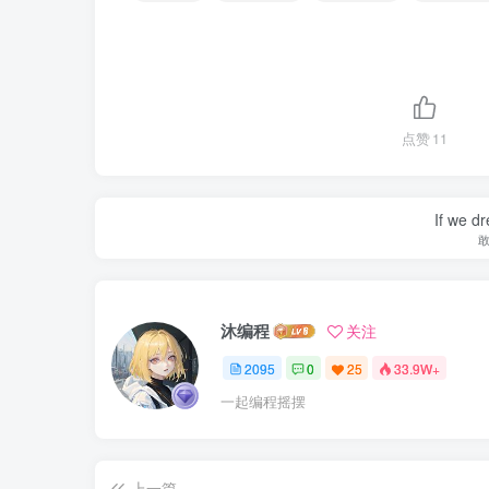
点赞
11
If we dr
沐编程
关注
2095
0
25
33.9W+
一起编程摇摆
上一篇