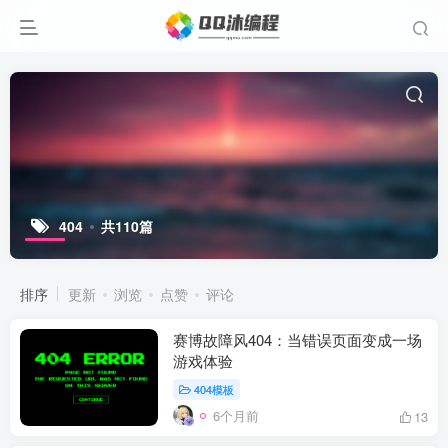
404
共110篇
排序
更新
浏览
点赞
评论
赛博故障风404：当错误页面变成一场
游戏体验
404模板
6个月前
13