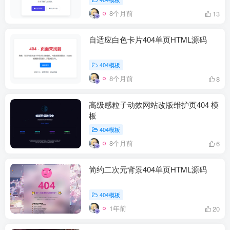
8个月前
13
自适应白色卡片404单页HTML源码
404模板
8个月前
8
高级感粒子动效网站改版维护页404 模
板
404模板
8个月前
6
简约二次元背景404单页HTML源码
404模板
1年前
20