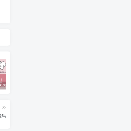
抖音上较火的“可以成为我的恋人吗”HTML源码
javaweb+C+asp毕业设计项目合集免费下载
javaWeb毕业设计项目完整源码附带论文合集免费下载
篇
源码