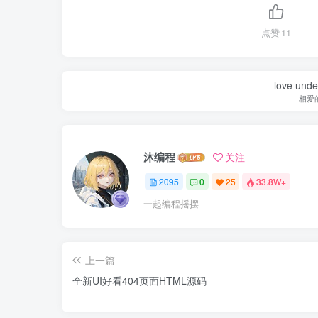
点赞
11
love under
相爱
沐编程
关注
2095
0
25
33.8W+
一起编程摇摆
上一篇
全新UI好看404页面HTML源码