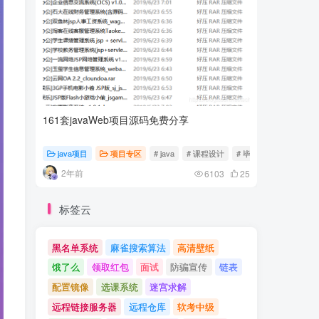
161套javaWeb项目源码免费分享
计算机专
java项目
项目专区
# java
# 课程设计
# 毕业设计
随心随
2年前
2年前
6103
25
标签云
黑名单系统
麻雀搜索算法
高清壁纸
饿了么
领取红包
面试
防骗宣传
链表
配置镜像
选课系统
迷宫求解
远程链接服务器
远程仓库
软考中级