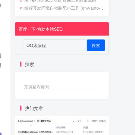
AI Text-to-SQL 智能查询工具附带源码
的
编程开发环境自动装配小工具 (env-auto-setup)
百度一下-协助本站SEO
而
搜索
而
搜索
而
开启精彩搜索
守
热门文章