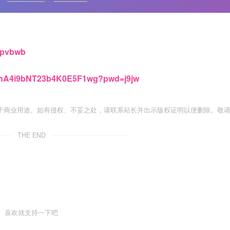
2tpvbwb
UGnA4i9bNT23b4K0E5F1wg?pwd=j9jw
于商业用途。如有侵权、不妥之处，请联系站长并出示版权证明以便删除。敬
THE END
喜欢就支持一下吧