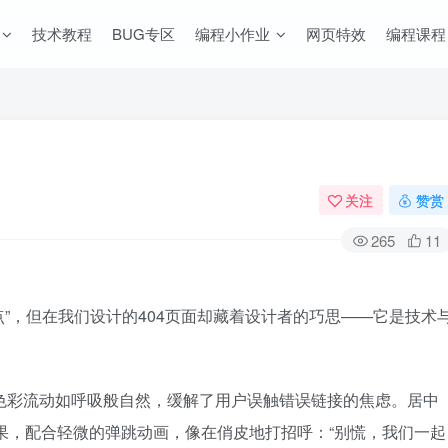
技术教程
BUG专区
编程小作业
网页特效
编程课程
关注
赞赏
265
11
点”，但在我们设计的404页面却藏着设计者的巧思——它是技术
。
色彩流动如呼吸般自然，缓解了用户误触错误链接的焦虑。居中
的闪烁效果，配合轻微的弹跳动画，像在俏皮地打招呼：“别慌，我们一起