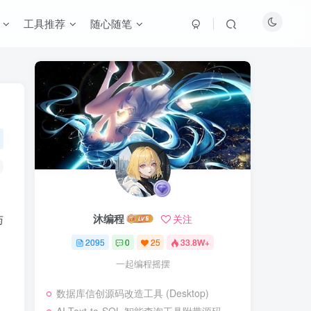
工具推荐
随心随笔
沐编程
与
关注
2095
0
25
33.8W+
一起编程摇摆
数据库信创源码改造工具 (Desktop)