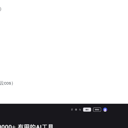
I）
云cos）