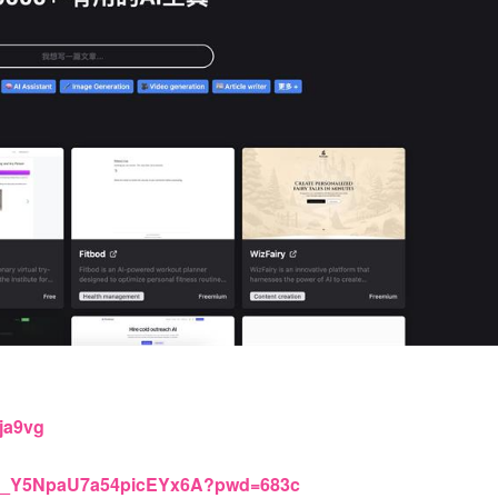
eja9vg
9q7_Y5NpaU7a54picEYx6A?pwd=683c