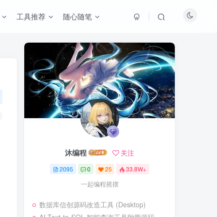
工具推荐
随心随笔
沐编程
关注
2095
0
25
33.8W+
一起编程摇摆
数据库信创源码改造工具 (Desktop)