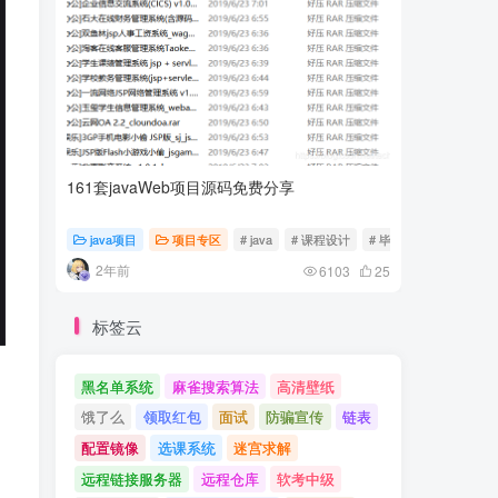
161套javaWeb项目源码免费分享
计算机专
java项目
项目专区
# java
# 课程设计
# 毕业设计
随心随
2年前
2年前
6103
25
标签云
黑名单系统
麻雀搜索算法
高清壁纸
饿了么
领取红包
面试
防骗宣传
链表
配置镜像
选课系统
迷宫求解
远程链接服务器
远程仓库
软考中级