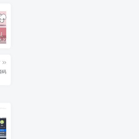
抖音上较火的“可以成为我的恋人吗”HTML源码
javaweb+C+asp毕业设计项目合集免费下载
javaWeb毕业设计项目完整源码附带论文合集免费下载
篇
目源码