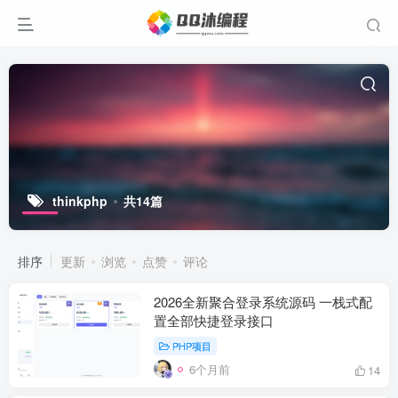
thinkphp
共14篇
排序
更新
浏览
点赞
评论
2026全新聚合登录系统源码 一栈式配
置全部快捷登录接口
PHP项目
6个月前
14