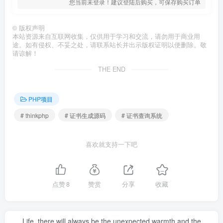
您当前未登录！建议登陆后购买，可保存购买订单
©
版权声明
本站资源来自互联网收集，仅供用于学习和交流，请勿用于商业用
途。如有侵权、不妥之处，请联系站长并出示版权证明以便删除。敬
请谅解！
THE END
PHP项目
# thinkphp
# 证书生成源码
# 证书查询系统
喜欢就支持一下吧
点赞
8
赞赏
分享
收藏
Life, there will always be the unexpected warmth and the