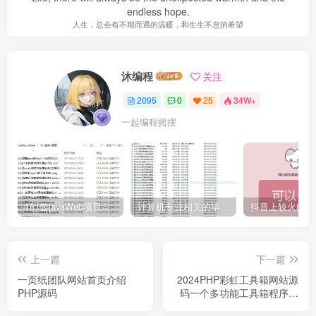
endless hope.
人生，总会有不期而遇的温暖，和生生不息的希望
沐编程
关注
2095
0
25
34W+
一起编程摇摆
161套javaWeb项目源码免费分享
计算机专业相关的毕业设计论文合集免费下载
上一篇
下一篇
一页纸团队网站首页介绍
2024PHP彩虹工具箱网站源
PHP源码
码一个多功能工具箱程序支
持72种常用站长和开发等工