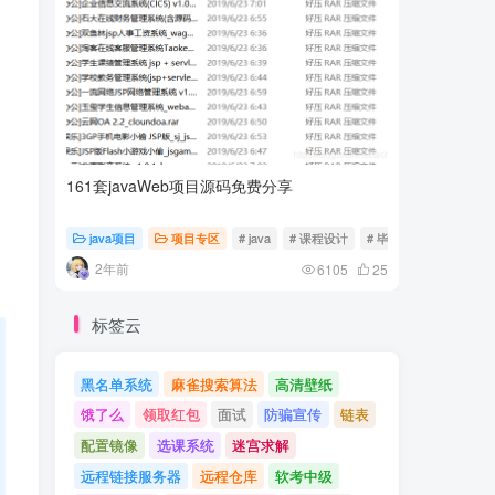
161套javaWeb项目源码免费分享
计算机专
java项目
项目专区
# java
# 课程设计
# 毕业设计
随心随
2年前
2年前
6105
25
标签云
黑名单系统
麻雀搜索算法
高清壁纸
饿了么
领取红包
面试
防骗宣传
链表
配置镜像
选课系统
迷宫求解
远程链接服务器
远程仓库
软考中级