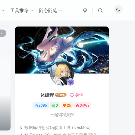
工具推荐
随心随笔
69
沐编程
关注
2095
0
25
34W+
一起编程摇摆
数据库信创源码改造工具 (Desktop)