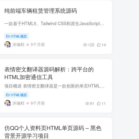
纯前端车辆租赁管理系统源码
一款基于HTML5、Tailwind CSS和原生JavaScript构建的车辆租赁管理系统。它无需服务器和数据库，所有数据存储在浏览器localStorage中，双击HTML文件即可运行，适合中小型租车公司、个人车主及企...
HTML项目
沐编程
5个月前
122
14
表情密文翻译器源码解析：跨平台的
HTML加密通信工具
项目概述 表情密文翻译器是一款创新的单页HTML应用，将传统的文本加密技术转化为趣味性强、视觉友好的表情符号密文。与传统的加密工具不同，这款工具创造性地使用表情符号作为加密载体，既保持...
HTML项目
沐编程
6个月前
91
11
仿QQ个人资料页HTML单页源码 – 黑色
背景开源学习项目