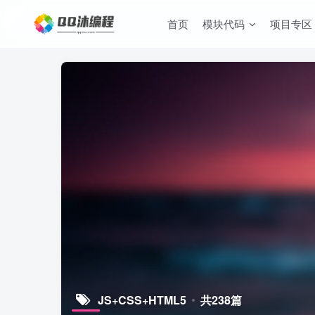
首页
模块代码
项目专区
JS+CSS+HTML5
共238篇