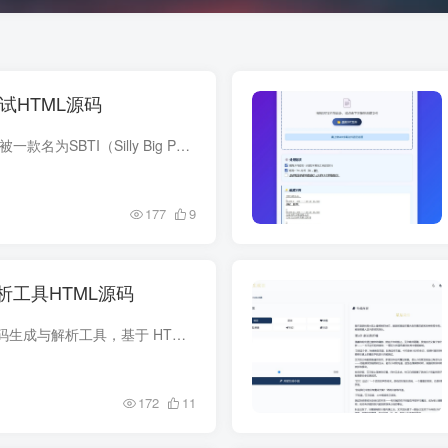
测试HTML源码
源码介绍 最近朋友圈被一款名为SBTI（Silly Big Personality Test）的人格测试刷屏了。这款由B站UP主“蛆肉儿串儿”为劝朋友戒酒而随手创作的恶搞测试，凭借“死者DEAD”“吗喽MALO”“小丑JOKE...
177
9
析工具HTML源码
这是一款纯前端二维码生成与解析工具，基于 HTML+Tailwind CSS+JavaScript 开发，无需后端部署 核心特性： 核心功能：支持文本 / 网址生成二维码（可下载高清图片）、上传图片解析二维码内容；...
172
11