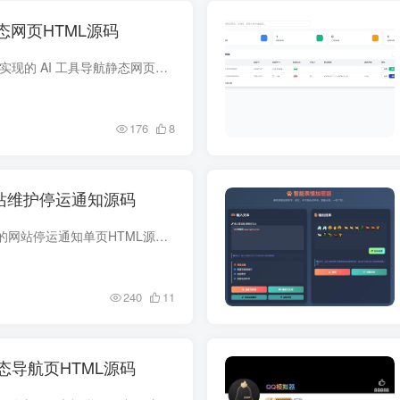
态网页HTML源码
源码介绍 一款纯前端实现的 AI 工具导航静态网页源码，配套完整robots.txt配置文件，无需后端开发、零基础即可部署，集成 SEO 全优化、响应式布局、多分类筛选等核心功能，完美适配个人 / 团队...
176
8
网站维护停运通知源码
这是一款纯净、优雅的网站停运通知单页HTML源码，专为需要发布服务终止、项目关停或维护公告的场景设计。页面采用卡片式布局与柔和配色，视觉上干净克制，既不喧宾夺主，又能清晰传达“服务已停...
240
11
态导航页HTML源码