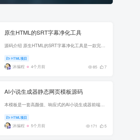
原生HTML的SRT字幕净化工具
源码介绍 原生HTML的SRT字幕净化工具是一款完全在浏览器端运行的轻量级应用，无需安装任何软件或上传服务器，即可快速将杂乱的SRT字幕文件转换为干净的纯文本。 用户只需拖拽文件或点击按钮上传...
HTML项目
沐编程
4个月前
85
7
AI小说生成器静态网页模板源码
本模板是一套高颜值、响应式的AI小说生成器前端静态页面，基于Tailwind CSS v3和Font Awesome构建，无需后端即可部署，适合作为小说创作工具类网站的前端展示页或概念演示。 视觉设计 复古质感...
HTML项目
沐编程
5个月前
171
5