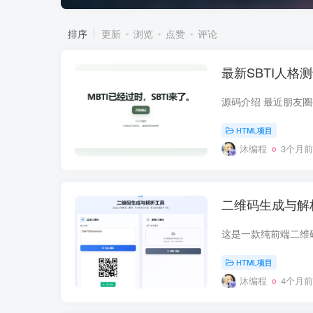
排序
更新
浏览
点赞
评论
最新SBTI人格
HTML项目
沐编程
3个月前
二维码生成与解
HTML项目
沐编程
4个月前