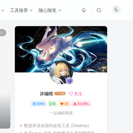
工具推荐
随心随笔
15
沐编程
关注
2095
0
25
33.9W+
一起编程摇摆
数据库信创源码改造工具 (Desktop)