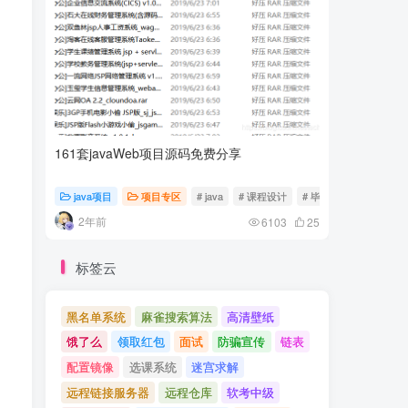
161套javaWeb项目源码免费分享
计算机专
java项目
项目专区
# java
# 课程设计
# 毕业设计
随心随
2年前
2年前
6103
25
标签云
黑名单系统
麻雀搜索算法
高清壁纸
饿了么
领取红包
面试
防骗宣传
链表
配置镜像
选课系统
迷宫求解
远程链接服务器
远程仓库
软考中级