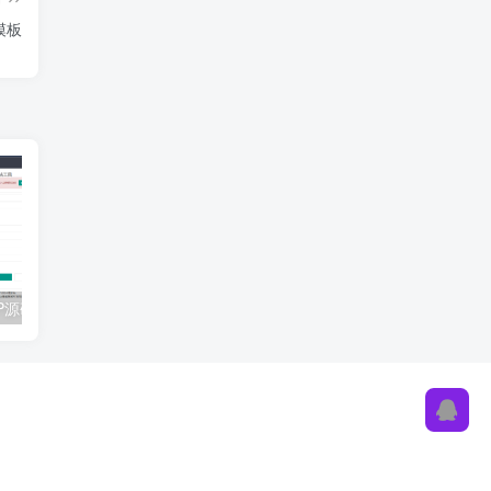
模板
在线扒站网PHP源码-在线扒站工具网站源码-一键扒取网站源代码
OneAPI企业级接口管理系统源码