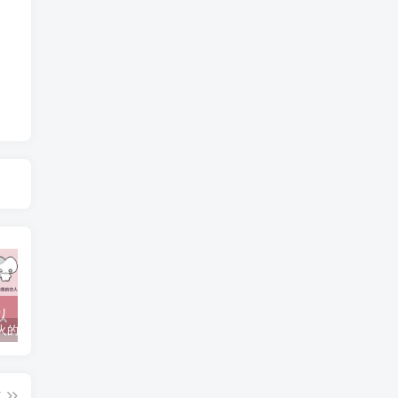
抖音上较火的“可以成为我的恋人吗”HTML源码
javaweb+C+asp毕业设计项目合集免费下载
javaWeb毕业设计项目完整源码附带论文合集免费下载
篇