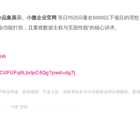
作品集展示、小微企业官网
等日均访问量在5000以下项目的理想
杂功能打扰，且重视数据主权与页面性能”的核心诉求。
3mh
gq-CUFUFq6LbrlpC4Qg?pwd=dg7j
于商业用途。如有侵权、不妥之处，请联系站长并出示版权证明以便删除。敬
THE END