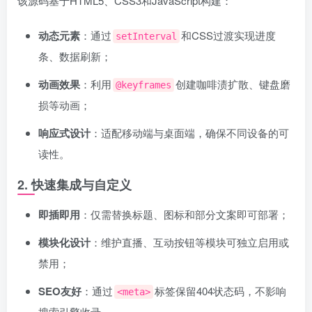
该源码基于HTML5、CSS3和JavaScript构建：
动态元素
：通过
和CSS过渡实现进度
setInterval
条、数据刷新；
动画效果
：利用
创建咖啡渍扩散、键盘磨
@keyframes
损等动画；
响应式设计
：适配移动端与桌面端，确保不同设备的可
读性。
2.
快速集成与自定义
即插即用
：仅需替换标题、图标和部分文案即可部署；
模块化设计
：维护直播、互动按钮等模块可独立启用或
禁用；
SEO友好
：通过
标签保留404状态码，不影响
<meta>
搜索引擎收录。