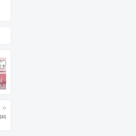
抖音上较火的“可以成为我的恋人吗”HTML源码
javaweb+C+asp毕业设计项目合集免费下载
javaWeb毕业设计项目完整源码附带论文合集免费下载
篇
源码