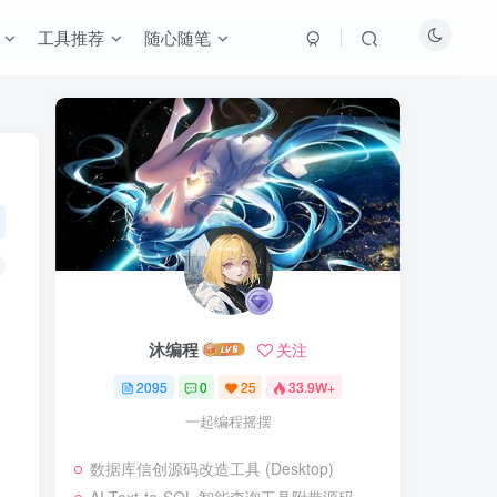
工具推荐
随心随笔
沐编程
功
关注
2095
0
25
33.9W+
一起编程摇摆
数据库信创源码改造工具 (Desktop)