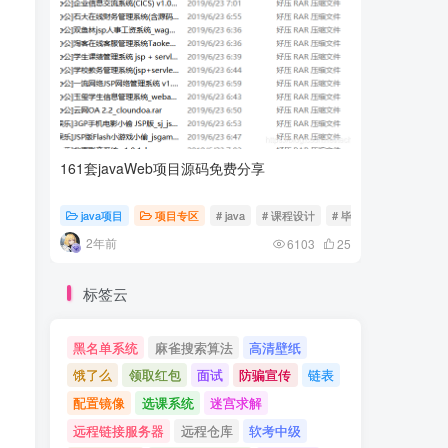
161套javaWeb项目源码免费分享
计算机专
java项目
项目专区
# java
# 课程设计
# 毕业设计
随心随
2年前
2年前
6103
25
标签云
黑名单系统
麻雀搜索算法
高清壁纸
饿了么
领取红包
面试
防骗宣传
链表
配置镜像
选课系统
迷宫求解
远程链接服务器
远程仓库
软考中级