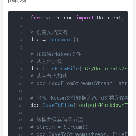
代码示例
from
 spire.doc 
import
 Document, Fi
# 创建文档实例
doc = 
Document
()
# 加载Markdown文件
# 从文件加载
doc.
LoadFromFile
(
"G:/Documents/Sam
# 从字节流加载
# doc.LoadFromStream(Stream: strea
# 将Markdown文件转换为Word文档并保存
doc.
SaveToFile
(
"output/MarkdownToW
# 转换并保存为字节流
# stream = Stream()
# doc.SaveToStream(stream, FileFor