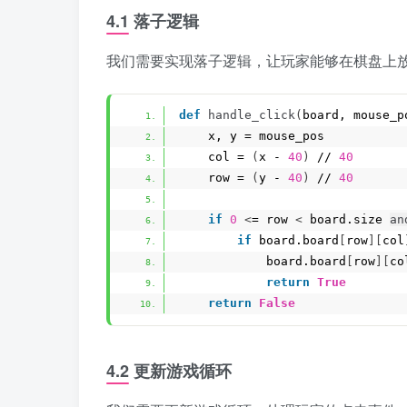
4.1 落子逻辑
我们需要实现落子逻辑，让玩家能够在棋盘上
def
handle_click
(
board, mouse_p
    x, y = mouse_pos
    col = 
(
x - 
40
)
 // 
40
    row = 
(
y - 
40
)
 // 
40
if
0
<
= row 
<
 board.size 
an
if
 board.board
[
row
][
col
            board.board
[
row
][
co
return
True
return
False
4.2 更新游戏循环