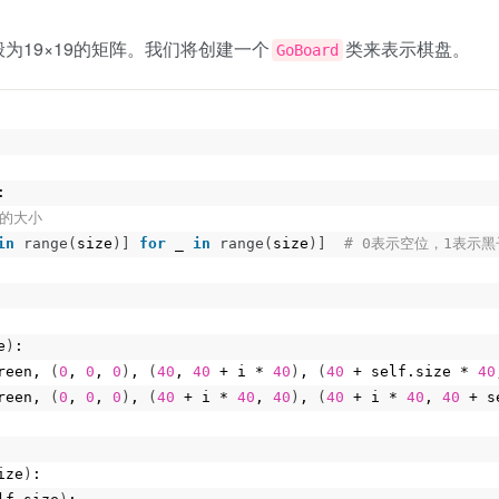
为19×19的矩阵。我们将创建一个
类来表示棋盘。
GoBoard
:
盘的大小
in
range
(
size
)]
for
 _ 
in
range
(
size
)]
 # 0表示空位，1表示
e
)
:
reen, 
(
0
, 
0
, 
0
)
, 
(
40
, 
40
 + i * 
40
)
, 
(
40
 + self.size * 
40
reen, 
(
0
, 
0
, 
0
)
, 
(
40
 + i * 
40
, 
40
)
, 
(
40
 + i * 
40
, 
40
 + s
ize
)
: