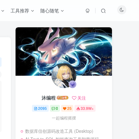
工具推荐
随心随笔
沐编程
关注
2095
0
25
33.9W+
一起编程摇摆
数据库信创源码改造工具 (Desktop)