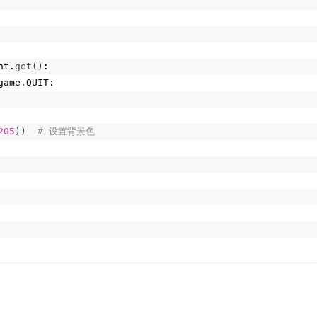
nt.
get
()
:
game.QUIT:
205
))
 # 设置背景色