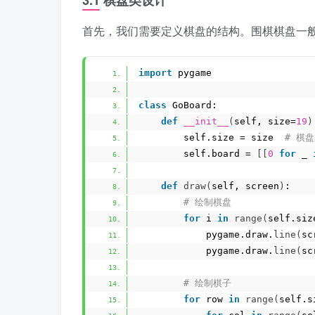
3.1 棋盘类设计
首先，我们需要定义棋盘的结构。围棋棋盘一般
import
 pygame
class
 GoBoard:
def
__init__
(
self, size=
19
)
        self.size = size 
 # 棋
        self.board = 
[[
0
for
 _ 
def
draw
(
self, screen
)
:
 # 绘制棋盘
for
 i 
in
range
(
self.siz
            pygame.draw.
line
(
sc
            pygame.draw.
line
(
sc
 # 绘制棋子
for
 row 
in
range
(
self.s