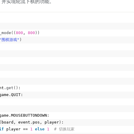
，并实现轮流下棋的功能。
_mode
((
800
, 
800
))
"围棋游戏"
)
nt.
get
()
:
game.QUIT:
game.MOUSEBUTTONDOWN:
(
board, event.pos, player
)
:
if
 player == 
1
else
1
 # 切换玩家