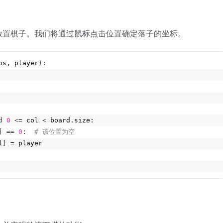
放置棋子。我们将通过鼠标点击位置确定落子的坐标。
os, player
)
:
d
0
<
= col 
<
 board.size:
]
 == 
0
: 
 # 该位置为空
l
]
 = player