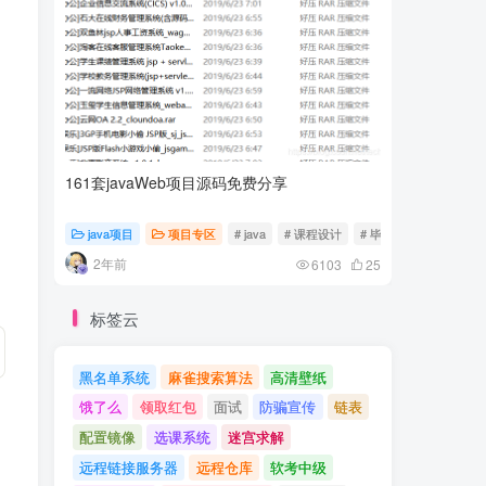
161套javaWeb项目源码免费分享
计算机专
java项目
项目专区
# java
# 课程设计
# 毕业设计
随心随
2年前
2年前
6103
25
标签云
黑名单系统
麻雀搜索算法
高清壁纸
饿了么
领取红包
面试
防骗宣传
链表
配置镜像
选课系统
迷宫求解
远程链接服务器
远程仓库
软考中级