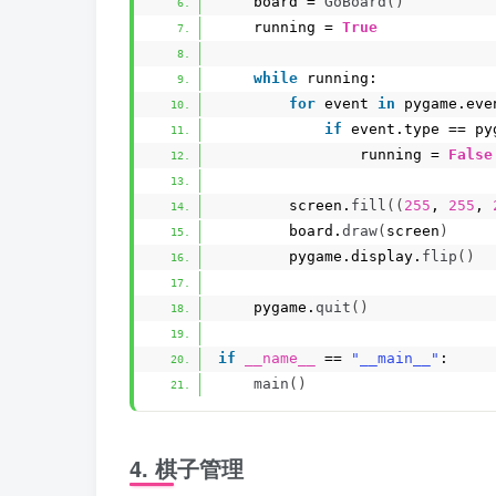
    board = 
GoBoard
()
    running = 
True
while
 running:
for
 event 
in
 pygame.eve
if
 event.type == py
                running = 
False
        screen.
fill
((
255
, 
255
, 
        board.
draw
(
screen
)
        pygame.display.
flip
()
    pygame.
quit
()
if
__name__
 == 
"__main__"
:
main
()
4. 棋子管理