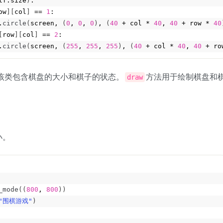
lf.size
)
:
ow
][
col
]
 == 
1
:
.
circle
(
screen, 
(
0
, 
0
, 
0
)
, 
(
40
 + col * 
40
, 
40
 + row * 
40
[
row
][
col
]
 == 
2
:
.
circle
(
screen, 
(
255
, 
255
, 
255
)
, 
(
40
 + col * 
40
, 
40
 + ro
该类包含棋盘的大小和棋子的状态。
方法用于绘制棋盘和
draw
小。
_mode
((
800
, 
800
))
"围棋游戏"
)