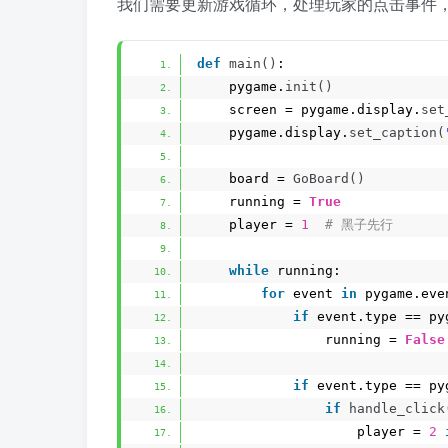
我们需要更新游戏循环，处理玩家的点击事件
def
main
()
:
    pygame.
init
()
    screen = pygame.display.
set
    pygame.display.
set_caption
(
    board = 
GoBoard
()
    running = 
True
    player = 
1
 # 黑子先行
while
 running:
for
 event 
in
 pygame.eve
if
 event.type == py
                running = 
False
if
 event.type == py
if
handle_click
                    player = 
2