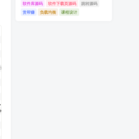
软件库源码
软件下载页源码
跳转源码
赏帮赚
负载均衡
课程设计
黑子，2表示白子
, 
40
 + i * 
40
)
, 
1
)
elf.size * 
40
)
, 
1
)