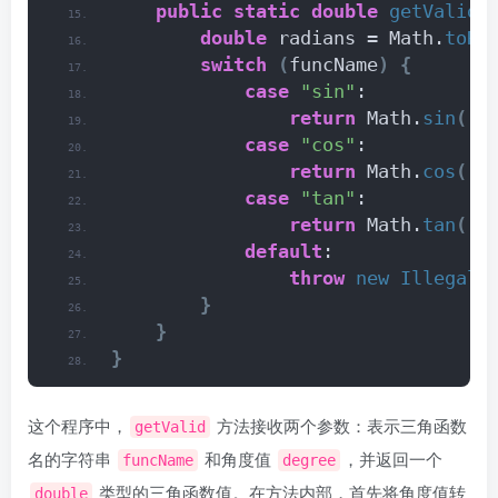
public
static
double
getValid
(
double
 radians = Math.
toRa
switch
(
funcName
)
{
case
"sin"
:
return
 Math.
sin
(
ra
case
"cos"
:
return
 Math.
cos
(
ra
case
"tan"
:
return
 Math.
tan
(
ra
default
:
throw
new
IllegalA
}
}
}
这个程序中，
方法接收两个参数：表示三角函数
getValid
名的字符串
和角度值
，并返回一个
funcName
degree
类型的三角函数值。在方法内部，首先将角度值转
double