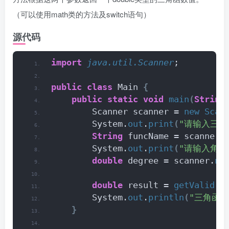
（可以使用math类的方法及switch语句）
源代码
import
 java.util.Scanner
;
public
class
 Main 
{
public
static
void
main
(
String
        Scanner scanner = 
new
Scan
        System.
out
.
print
(
"请输入三角函
String
 funcName = scanner.
        System.
out
.
print
(
"请输入角度
double
 degree = scanner.
ne
double
 result = 
getValid
(
f
        System.
out
.
println
(
"三角函数
}