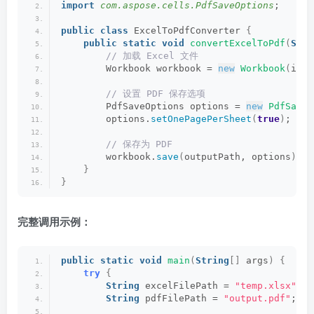
import
 com.aspose.cells.PdfSaveOptions
;
public
class
 ExcelToPdfConverter 
{
public
static
void
convertExcelToPdf
(
Stri
 // 加载 Excel 文件
        Workbook workbook = 
new
Workbook
(
inpu
 // 设置 PDF 保存选项
        PdfSaveOptions options = 
new
PdfSaveO
        options.
setOnePagePerSheet
(
true
)
;
 /
 // 保存为 PDF
        workbook.
save
(
outputPath, options
)
;
}
}
完整调用示例：
public
static
void
main
(
String
[]
 args
)
{
try
{
String
 excelFilePath = 
"temp.xlsx"
;
String
 pdfFilePath = 
"output.pdf"
;