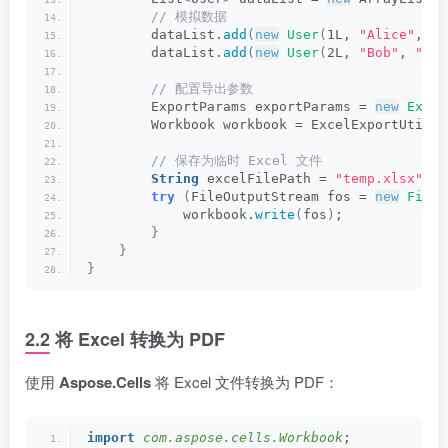
 // 模拟数据
        dataList.
add
(
new
User
(
1L, 
"Alice"
, 
"1
        dataList.
add
(
new
User
(
2L, 
"Bob"
, 
"654
 // 配置导出参数
        ExportParams exportParams = 
new
Expor
        Workbook workbook = ExcelExportUtil.
e
 // 保存为临时 Excel 文件
String
 excelFilePath = 
"temp.xlsx"
;
try
(
FileOutputStream fos = 
new
FileO
            workbook.
write
(
fos
)
;
}
}
}
2.2 将 Excel 转换为 PDF
使用
Aspose.Cells
将 Excel 文件转换为 PDF：
import
 com.aspose.cells.Workbook
;