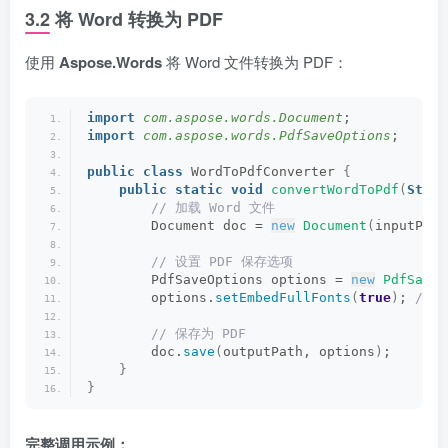
3.2 将 Word 转换为 PDF
使用
Aspose.Words
将 Word 文件转换为 PDF：
import
 com.aspose.words.Document
;
import
 com.aspose.words.PdfSaveOptions
;
public
class
 WordToPdfConverter 
{
public
static
void
convertWordToPdf
(
Strin
 // 加载 Word 文件
        Document doc = 
new
Document
(
inputPath
 // 设置 PDF 保存选项
        PdfSaveOptions options = 
new
PdfSaveO
        options.
setEmbedFullFonts
(
true
)
;
 //
 // 保存为 PDF
        doc.
save
(
outputPath, options
)
;
}
}
完整调用示例：