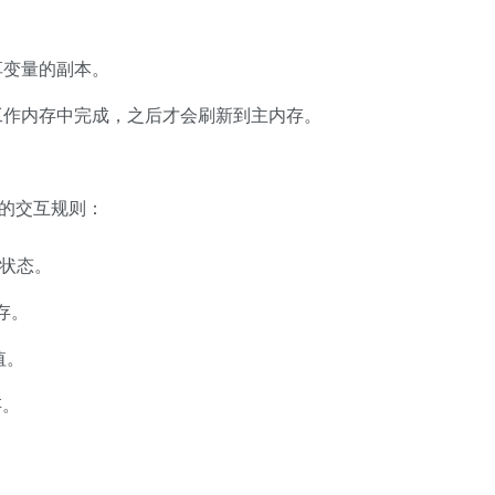
享变量的副本。
工作内存中完成，之后才会刷新到主内存。
存的交互规则：
占状态。
存。
值。
存。