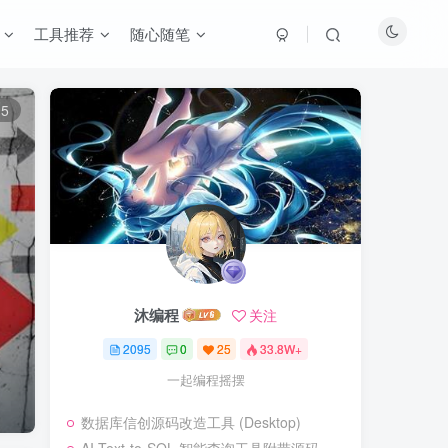
工具推荐
随心随笔
5
沐编程
关注
2095
0
25
33.8W+
一起编程摇摆
数据库信创源码改造工具 (Desktop)