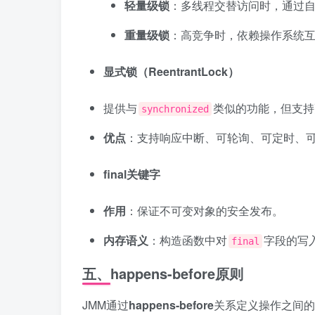
轻量级锁
：多线程交替访问时，通过
重量级锁
：高竞争时，依赖操作系统互斥
显式锁（ReentrantLock）
提供与
类似的功能，但支持
synchronized
优点
：支持响应中断、可轮询、可定时、
final关键字
作用
：保证不可变对象的安全发布。
内存语义
：构造函数中对
字段的写
final
五、happens-before原则
JMM通过
happens-before
关系定义操作之间的