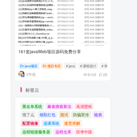
161套javaWeb项目源码免费分享
计算机专
java项目
项目专区
# java
# 课程设计
# 毕业设计
随心随
2年前
2年前
6103
25
标签云
黑名单系统
麻雀搜索算法
高清壁纸
饿了么
领取红包
面试
防骗宣传
链表
配置镜像
选课系统
迷宫求解
远程链接服务器
远程仓库
软考中级