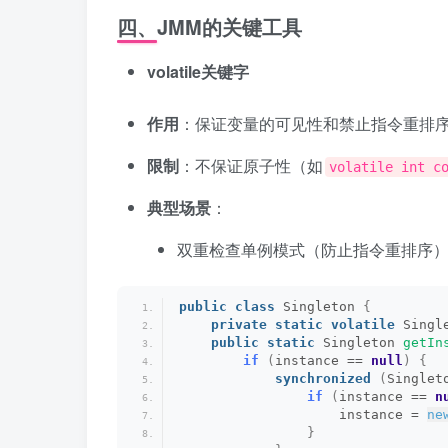
四、JMM的关键工具
volatile关键字
作用
：保证变量的可见性和禁止指令重排
限制
：不保证原子性（如
volatile int c
典型场景
：
双重检查单例模式（防止指令重排序
public
class
 Singleton 
{
private
static
volatile
 Singl
public
static
 Singleton 
getIn
if
(
instance == 
null
)
{
synchronized
(
Singlet
if
(
instance == 
n
                    instance = 
ne
}