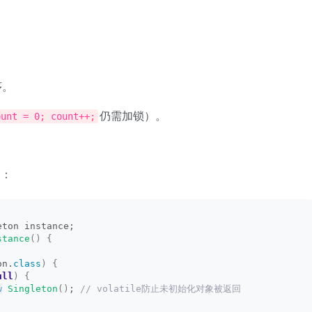
序。
仍需加锁）。
ount = 0; count++;
）：
eton instance;
stance
()
{
on.
class
)
{
ull
)
{
w
Singleton
()
;
 // volatile防止未初始化对象被返回