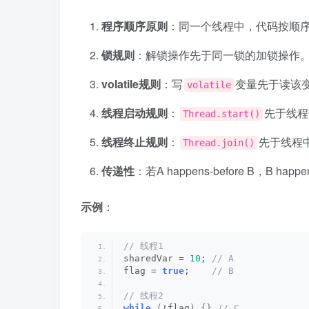
程序顺序原则
：同一个线程中，代码按顺
锁规则
：解锁操作先于同一锁的加锁操作
volatile规则
：写
变量先于读该
volatile
线程启动规则
：
先于线程
Thread.start()
线程终止规则
：
先于线程
Thread.join()
传递性
：若A happens-before B，B happe
示例
：
// 线程1
sharedVar = 
10
;
 // A
flag = 
true
;   
 // B
// 线程2
while
(
!flag
)
{}
 // C