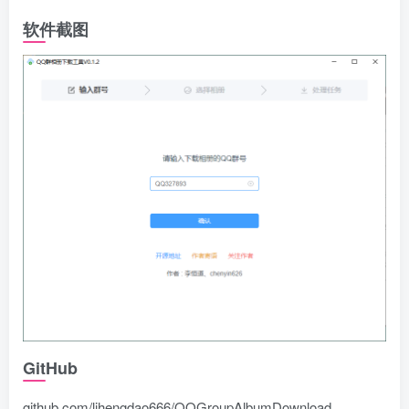
软件截图
GitHub
github.com/lihengdao666/QQGroupAlbumDownload