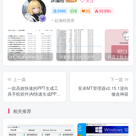
沐编程
关注
2095
0
25
33.9W+
一起编程摇摆
161套javaWeb项目源码免费分享
计算机专业相关的毕业设计论文合集免费下载
上一篇
下一篇
一款高效快速的PPT生成工
安卓MT管理器v2.15.1逆向
具手机软件|AI快速生成PPT
修改神器
的APP
相关推荐