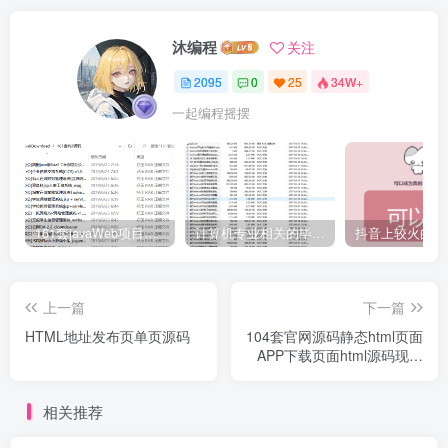
沐编程
关注
2095
0
25
34W+
一起编程摇摆
161套javaWeb项目源码免费分享
计算机专业相关的毕业设计论文合集免费下载
上一篇
下一篇
HTML地址发布页单页源码
104套官网源码静态html页面
APP下载页面html源码现代
化企业官网源码
相关推荐