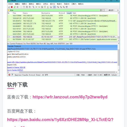
软件下载
蓝奏云下载：
https://wfr.lanzout.com/i6y7p2tww8yd
百度网盘下载：
https://pan.baidu.com/s/1y8XztDHE2MNp_Xi-LTctEQ?