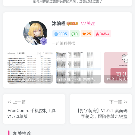
别再用你的过去欺骗你的未来，过去已经过去了
沐编程
关注
2095
0
25
34W+
一起编程摇摆
161套javaWeb项目源码免费分享
计算机专业相关的毕业设计论文合集免费下载
上一篇
下一篇
FreeControl手机控制工具
【打字萌宠】V1.0.1-桌面码
v1.7.3单版
字萌宠，跟随你敲击键盘
相关推荐