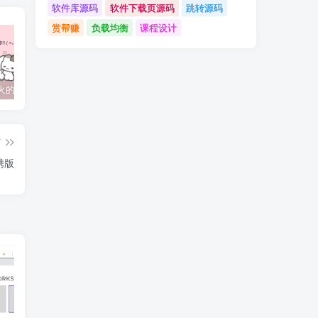
软件库源码
软件下载页源码
跳转源码
赏帮赚
负载均衡
课程设计
抖音上较火的“可以成为我的恋人吗”HTML源码
javaweb+C+asp毕业设计项目合集免费下载
javaWeb毕业设计项目完整源码附带论文合集免费下载
篇
便携版