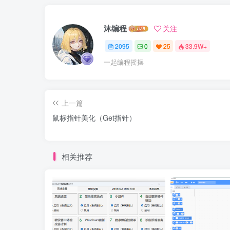
沐编程
关注
2095
0
25
33.9W+
一起编程摇摆
上一篇
鼠标指针美化（Get指针）
相关推荐