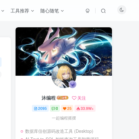
工具推荐
随心随笔
沐编程
关注
2095
0
25
33.9W+
一起编程摇摆
数据库信创源码改造工具 (Desktop)