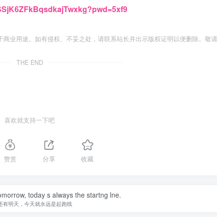
W-SSjK6ZFkBqsdkajTwxkg?pwd=5xf9
于商业用途。如有侵权、不妥之处，请联系站长并出示版权证明以便删除。敬
THE END
喜欢就支持一下吧
赞赏
分享
收藏
omorrow, today s always the startng lne.
还有明天，今天就永远是起跑线