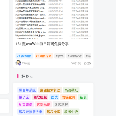
请
161套javaWeb项目源码免费分享
计算机专
java项目
项目专区
# java
# 课程设计
# 毕业设计
随心随
2年前
2年前
6103
25
标签云
黑名单系统
麻雀搜索算法
高清壁纸
饿了么
领取红包
面试
防骗宣传
链表
配置镜像
选课系统
迷宫求解
远程链接服务器
远程仓库
软考中级