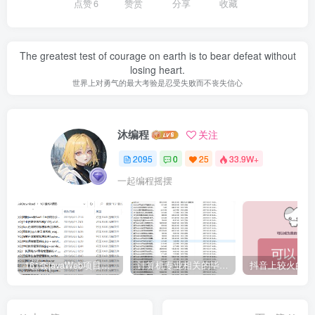
点赞
6
赞赏
分享
收藏
The greatest test of courage on earth is to bear defeat without
losing heart.
世界上对勇气的最大考验是忍受失败而不丧失信心
沐编程
关注
2095
0
25
33.9W+
一起编程摇摆
161套javaWeb项目源码免费分享
计算机专业相关的毕业设计论文合集免费下载