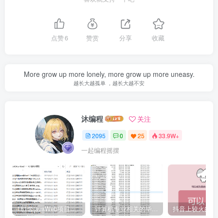
点赞
6
赞赏
分享
收藏
More grow up more lonely, more grow up more uneasy.
越长大越孤单 ，越长大越不安
沐编程
关注
2095
0
25
33.9W+
一起编程摇摆
161套javaWeb项目源码免费分享
计算机专业相关的毕业设计论文合集免费下载