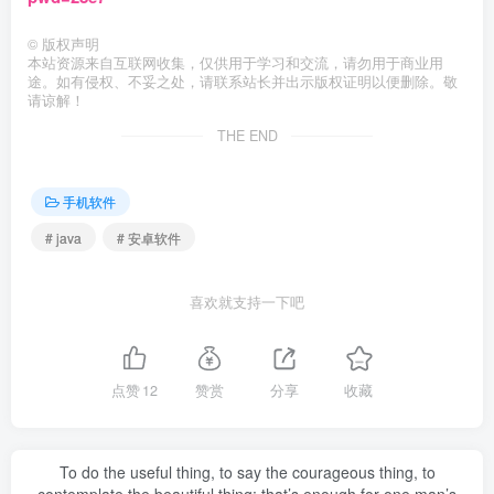
©
版权声明
本站资源来自互联网收集，仅供用于学习和交流，请勿用于商业用
途。如有侵权、不妥之处，请联系站长并出示版权证明以便删除。敬
请谅解！
THE END
手机软件
# java
# 安卓软件
喜欢就支持一下吧
点赞
12
赞赏
分享
收藏
To do the useful thing, to say the courageous thing, to
contemplate the beautiful thing: that’s enough for one man’s