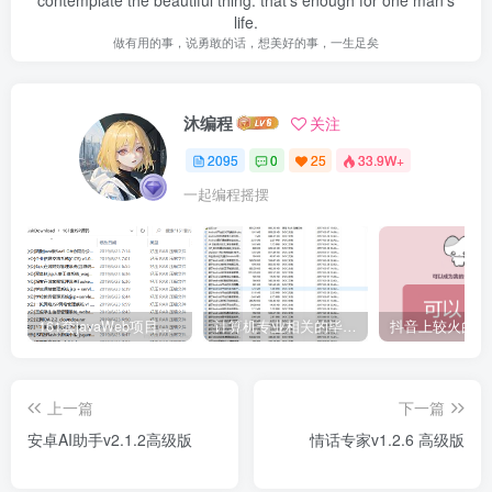
life.
做有用的事，说勇敢的话，想美好的事，一生足矣
沐编程
关注
2095
0
25
33.9W+
一起编程摇摆
161套javaWeb项目源码免费分享
计算机专业相关的毕业设计论文合集免费下载
上一篇
下一篇
安卓AI助手v2.1.2高级版
情话专家v1.2.6 高级版