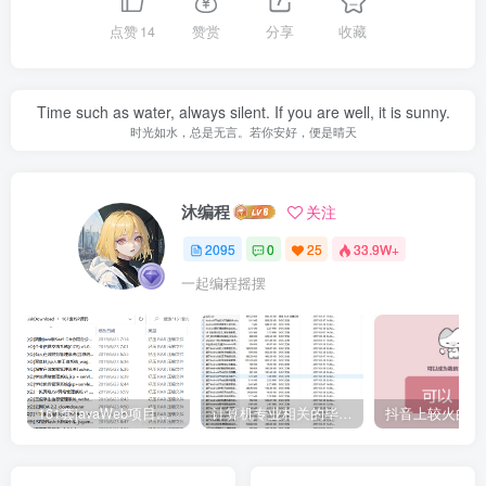
点赞
14
赞赏
分享
收藏
Time such as water, always silent. If you are well, it is sunny.
时光如水，总是无言。若你安好，便是晴天
沐编程
关注
2095
0
25
33.9W+
一起编程摇摆
161套javaWeb项目源码免费分享
计算机专业相关的毕业设计论文合集免费下载