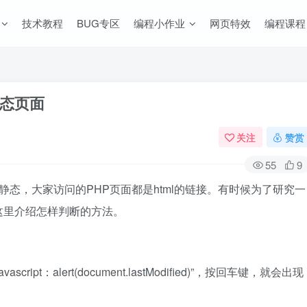
技术教程
BUG专区
编程小作业
网页特效
编程课程
态页面
关注
赞赏
55
9
s 伪静态，大家访问的PHP页面都是html的链接。有时候为了研究一
这里介绍怎样判断的方法。
pt：alert(document.lastModified)”，按回车键，就会出现