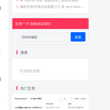
AI Text-to-SQL 智能查询工具附带源码
编程开发环境自动装配小工具 (env-auto-setup)
网
百度一下-协助本站SEO
搜索
控
搜索
开启精彩搜索
网
热门文章
请