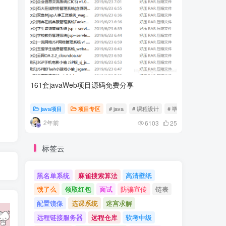
161套javaWeb项目源码免费分享
计算机专
java项目
项目专区
# java
# 课程设计
# 毕业设计
随心随
2年前
2年前
6103
25
标签云
黑名单系统
麻雀搜索算法
高清壁纸
饿了么
领取红包
面试
防骗宣传
链表
配置镜像
选课系统
迷宫求解
远程链接服务器
远程仓库
软考中级