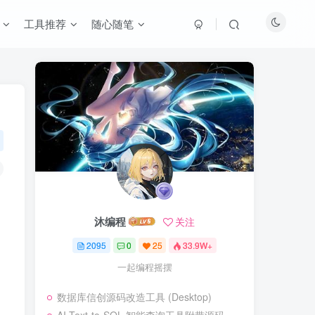
工具推荐
随心随笔
沐编程
关注
2095
0
25
33.9W+
一起编程摇摆
数据库信创源码改造工具 (Desktop)