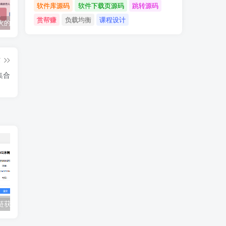
软件库源码
软件下载页源码
跳转源码
赏帮赚
负载均衡
课程设计
抖音上较火的“可以成为我的恋人吗”HTML源码
javaweb+C+asp毕业设计项目合集免费下载
javaWeb毕业设计项目完整源码附带论文合集免费下载
篇
集合
2024蓝奏云直链获取在线解析网站源码
《流星蝴蝶剑后传单机版》简体中文版免费下载
上门家政按摩