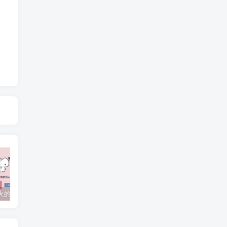
抖音上较火的“可以成为我的恋人吗”HTML源码
javaweb+C+asp毕业设计项目合集免费下载
javaWeb毕业设计项目完整源码附带论文合集免费下载