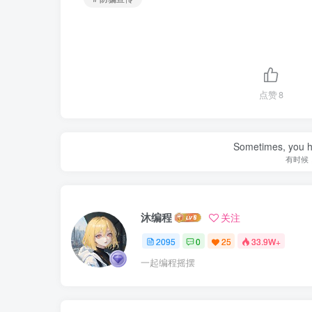
点赞
8
Sometimes, you h
有时候
沐编程
关注
2095
0
25
33.9W+
一起编程摇摆