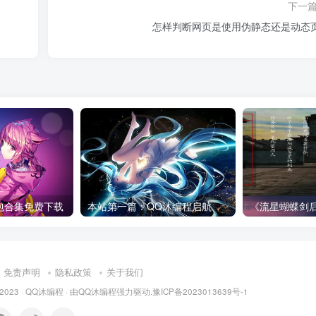
下一
怎样判断网页是使用伪静态还是动态
型包合集免费下载
本站第一篇：QQ沐编程启航
免责声明
隐私政策
关于我们
 2023 ·
QQ沐编程
· 由
QQ沐编程
强力驱动.
豫ICP备2023013639号-1