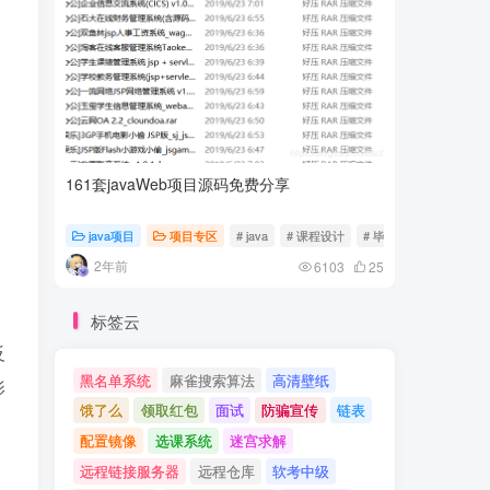
161套javaWeb项目源码免费分享
计算机专
java项目
项目专区
# java
# 课程设计
# 毕业设计
随心随
2年前
2年前
6103
25
标签云
反
黑名单系统
麻雀搜索算法
高清壁纸
影
饿了么
领取红包
面试
防骗宣传
链表
配置镜像
选课系统
迷宫求解
远程链接服务器
远程仓库
软考中级