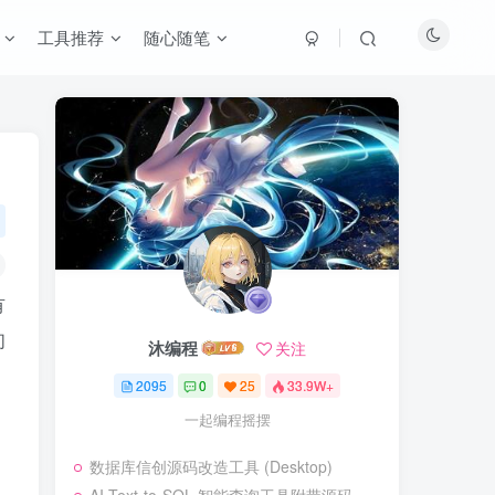
工具推荐
随心随笔
有
们
沐编程
关注
2095
0
25
33.9W+
一起编程摇摆
数据库信创源码改造工具 (Desktop)