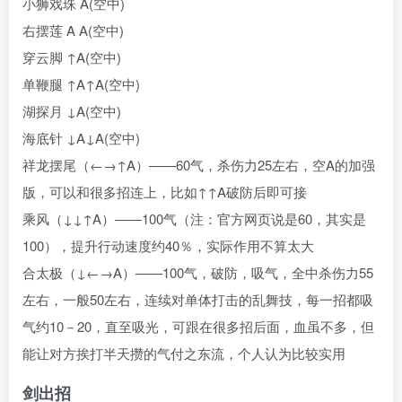
小狮戏珠 A(空中)
右摆莲 A A(空中)
穿云脚 ↑A(空中)
单鞭腿 ↑A↑A(空中)
湖探月 ↓A(空中)
海底针 ↓A↓A(空中)
祥龙摆尾（←→↑A）——60气，杀伤力25左右，空A的加强
版，可以和很多招连上，比如↑↑A破防后即可接
乘风（↓↓↑A）——100气（注：官方网页说是60，其实是
100），提升行动速度约40％，实际作用不算太大
合太极（↓←→A）——100气，破防，吸气，全中杀伤力55
左右，一般50左右，连续对单体打击的乱舞技，每一招都吸
气约10－20，直至吸光，可跟在很多招后面，血虽不多，但
能让对方挨打半天攒的气付之东流，个人认为比较实用
剑出招