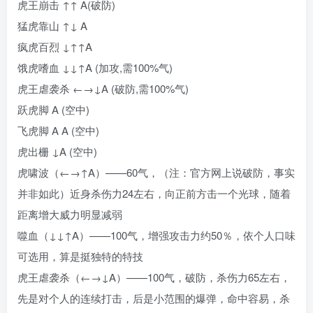
虎王崩击 ↑↑ A(破防)
猛虎靠山 ↑↓ A
疯虎百烈 ↓↑↑A
饿虎嗜血 ↓↓↑A (加攻,需100%气)
虎王虐袭杀 ←→↓A (破防,需100%气)
跃虎脚 A (空中)
飞虎脚 A A (空中)
虎出栅 ↓A (空中)
虎啸波（←→↑A）——60气，（注：官方网上说破防，事实
并非如此）近身杀伤力24左右，向正前方击一个光球，随着
距离增大威力明显减弱
噬血（↓↓↑A）——100气，增强攻击力约50％，依个人口味
可选用，算是挺独特的特技
虎王虐袭杀（←→↓A）——100气，破防，杀伤力65左右，
先是对个人的连续打击，后是小范围的爆弹，命中容易，杀