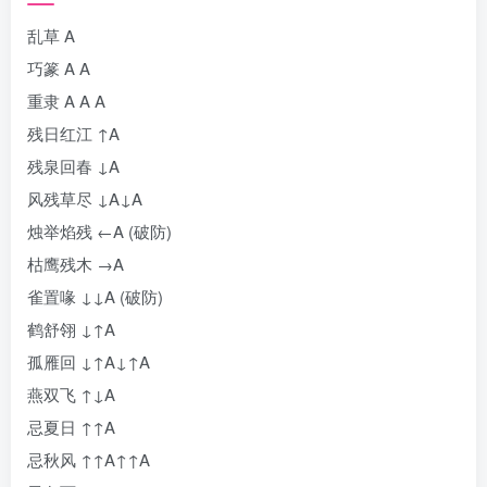
乱草 A
巧篆 A A
重隶 A A A
残日红江 ↑A
残泉回春 ↓A
风残草尽 ↓A↓A
烛举焰残 ←A (破防)
枯鹰残木 →A
雀置喙 ↓↓A (破防)
鹤舒翎 ↓↑A
孤雁回 ↓↑A↓↑A
燕双飞 ↑↓A
忌夏日 ↑↑A
忌秋风 ↑↑A↑↑A