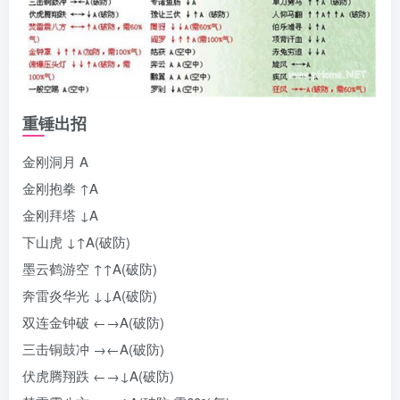
重锤出招
金刚洞月 A
金刚抱拳 ↑A
金刚拜塔 ↓A
下山虎 ↓↑A(破防)
墨云鹤游空 ↑↑A(破防)
奔雷炎华光 ↓↓A(破防)
双连金钟破 ←→A(破防)
三击铜鼓冲 →←A(破防)
伏虎腾翔跌 ←→↓A(破防)