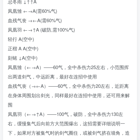
忌冬雨 ↓↑↑A
凤凰雏 ←→A(需60%气)
血残气丧 →←A(需60%气)
凤凰羽 ←→↑A (破防,需100%气)
轻行 A(空中)
正楷 A A(空中)
刻铭 ↓A(空中)
凤凰雏（←→A）——60气，全中杀伤力25左右，小范围挥
出两道剑气，中远距离，最好在连招中使用
血残气丧（→←A）——60气，全中杀伤力20左右，近距离
在身体周围划出剑光，同样最好在连招中使用，还可用来解
围
凤凰羽（←→↑A）——100气，破防，全中杀伤力130左
右，缓慢集气后向前方大范围爆出，这招需要详细说明一
下，如果对方被集气时的剑气圈住，或被剑气挤在墙角，造