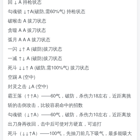
回 ↓ A 持枪状态
勾魂锁 ↓↑A(破防,需60%气) 持枪状态
破喉击 A 拔刀状态
贪噬 A A 拔刀状态
弧月 A A A 拔刀状态
一闪 ↓↑ A (破防)拔刀状态
一减 ↑↓ A (破防)拔刀状态
死斗 ↓↓↑ A (破防,需100%气) 拔刀状态
空踢 A (空中)
封灵之击 ↓A (空中)
霸王落（↑↑A）——60气，破防，杀伤力18左右，近距离挑
斩的击倒攻击，比较容易命中的招数
勾魂锁（↓↑A）——60气，破防，杀伤力10左右，近距离放
出刀身再收回，击中后可使对方硬直，可追打
死斗（↓↓↑A）——100气，先抽刀前几下吸气，最多能吸大