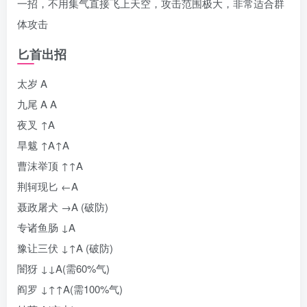
一招，不用集气直接飞上天空，攻击范围极大，非常适合群
体攻击
匕首出招
太岁 A
九尾 A A
夜叉 ↑A
旱魃 ↑A↑A
曹沫举顶 ↑↑A
荆轲现匕 ←A
聂政屠犬 →A (破防)
专诸鱼肠 ↓A
豫让三伏 ↓↑A (破防)
闇犽 ↓↓A(需60%气)
阎罗 ↓↑↑A(需100%气)