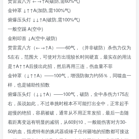
焚雷震八方 ←→↑A(破防,需60%气)
金钟罩 ↓↑↑A(加防,需100%气)
俯爆压头灯 ↓↓↑A(破防,需100%气)
一般空踢 A(空中)
金刚叩首 ↓A(空中,破防)
焚雷震八方（←→↑A）——60气，（并非破防）杀伤力仅为
5左右，范围大，可使对方出现较长时间硬直，最实在的用法
是↑A↑↑A后接出此招，然后再用三连，伤血量不菲
金钟罩（↓↑↑A）——100气，增强防御力约55％，同噬血一
样，也是辅助性招数
俯爆压头灯（↓↓↑A）——100气，破防，全中杀伤力175左
右，虽说如此，不过单挑时根本不可能打出全中，正常起手
超慢的绝招，容易被破，通常从不用正常发招，最后一击随
着距离变远有明显的减弱，从60到10，一般能伤害对方30-
50的血，指虎特有的换武器或锤子任何砸地的招数都可接这