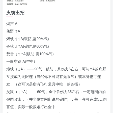
火铳出招
烟声 A
焦野 ↑A
熔铁 ↑↑A(破防,需20%气)
炎狱 ↓↑A(破防,需60%气)
焚雷 ↓↑↑A(破防,需100%气)
一般空踢 A(空中)
熔铁（↓A）——20气，破防，杀伤力5左右，可与↑A的焦野
互接成为无限连（当然你不可能有无限气）或本身也可连
发，（这可说是所有飞行道具中唯一的连招）
炎狱（↓↑A）——60气，全中杀伤力35左右，一定范围内的
弹雨攻击，（并非像官网所说的破防），每一弹可造成5点伤
害值，实际一般很难打出全中