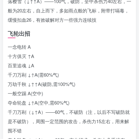
落樱雪（↓↑↑A）——100气，破防，全中杀伤力40左右，一
般为20左右，自上而下，多如雨点般的飞标，附带打嗝毒，
缓慢扣血26，有效破解对方一些强力连续技
飞轮出招
一念电转 A
十方俱灭 ↑A
百里追魂 ↓A
千刀万剐 ↓↑A(需60%气)
万劫千秋 ↓↑↑A(破防,需100%气)
一般空踢 A(空中)
夺命轮盘 ↓↑A(空中,需60%气)
千刀万剐（↓↑A）——60气，不破防（注，以后不写破防就
是不破防），周围一定范围的攻击，杀伤力15左右，用来解
围不错