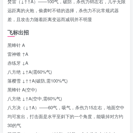
焚雷（↓↑↑A）——100气，破防，杀伤力65左右，几乎无限
远距离的火炮，偷袭时不错的选择，杀伤力不比常规武器
差，且攻击力随着距离变远而减弱并不明显
飞标出招
黑蜂针 A
雷神锥 ↑A
赤练牙 ↓A
八方绝 ↓↑A(需60%气)
落樱雪 ↓↑↑A(破防,需100%气)
黑蜂针 A(空中)
八方绝 ↓↑A(空中,需60%气)
八方决（↓↑A）——60气，吸气，杀伤力15左右，地面空中
均可发出，打击面是水平至斜下的一个角度，能吸掉对方约
30的气