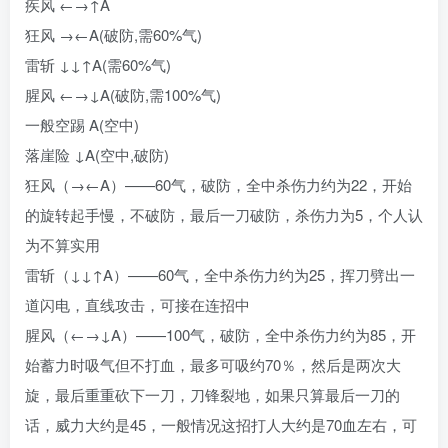
疾风 ←→↑A
狂风 →←A(破防,需60%气)
雷斩 ↓↓↑A(需60%气)
腥风 ←→↓A(破防,需100%气)
一般空踢 A(空中)
落崖险 ↓A(空中,破防)
狂风（→←A）——60气，破防，全中杀伤力约为22，开始
的旋转起手慢，不破防，最后一刀破防，杀伤力为5，个人认
为不算实用
雷斩（↓↓↑A）——60气，全中杀伤力约为25，挥刀劈出一
道闪电，直线攻击，可接在连招中
腥风（←→↓A）——100气，破防，全中杀伤力约为85，开
始蓄力时吸气但不打血，最多可吸约70％，然后是两次大
旋，最后重重砍下一刀，刀锋裂地，如果只算最后一刀的
话，威力大约是45，一般情况这招打人大约是70血左右，可