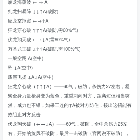
蛟龙海覆波 ← → A
虬龙扫暴阵 ↓↓↑A(破防)
应龙空翔蹴 ←→↑A
狂龙穿心破 ↑↑↑A(破防,需60%气)
伏龙翔天破 ←→↓A(需60%气)
万圣龙王破 ↓↑↑A(破防,需100%气)
一般空踢 A(空中)
坠 ↓A(空中)
跋扈飞扬 ↓A↓A(空中)
狂龙穿心破（↑↑↑A）——60气，破防，杀伤力27左右，凝
聚全身力量枪身变为蓝色，重重刺向对方，距离短但相当突
然，威力也不错，如果三连的↑A被对方防住，接出这招能有
效阻止对方反击
伏龙翔天破（←→↓A）——60气，破防，全中杀伤力25左
右，开始的旋风不破防，最后一击破防（官网说不破防），