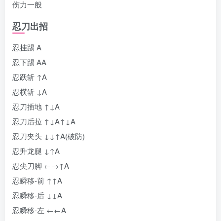
伤力一般
忍刀出招
忍挂踢 A
忍下踢 AA
忍跃斩 ↑A
忍横斩 ↓A
忍刀插地 ↑↓A
忍刀后拉 ↑↓A↑↓A
忍刀夹头 ↓↓↑A(破防)
忍升龙腿 ↓↑A
忍尖刀脚 ←→↑A
忍瞬移-前 ↑↑A
忍瞬移-后 ↓↓A
忍瞬移-左 ←←A