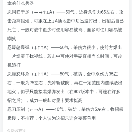
拿的什么兵器
忍同归于尽（←→↑↓A）——50气，近身杀伤力65左右，攻
击距离很短，可跟在上↓A插地击中后迅速打出，出招后自己
死亡，一般对战中血少时使用容易被骂，血多时使用容易被
嘲笑
忍爆怒爆弹（↓↑↑A）——50气，杀伤力很小，使前方爆出
一片烟雾干扰视线，若击中可使对手硬直相当长时间，可趁
机追打
忍爆怒环杀（↓↑↑A）——50气，破防，全中杀伤力35左
右，一般为25左右，先冲斩破防，再在一定范围内连续放出
地火，似乎只能接着爆弹发出（在907版本中，可连在许多
招之后），威力一般却对显卡要求挺高
忍刀压制（←→A）——10气，破防，杀伤力5左右，收招极
极慢，不推荐，个人认为这招只适合耍菜鸟用
©
版权声明