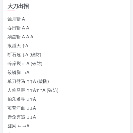
大刀出招
蚀月斩 A
吞日斩 A A
殒星斩 A A A
浪滔天 ↑A
断石危 ↓A (破防)
碎岸裂 ←A (破防)
鲛鳞腾 →A
单刀劈马 ↑↑A (破防)
人仰马翻 ↑↑A↑↑A (破防)
伯乐难寻 ↓↑A
项背汗血 ↓↓A
赤兔穷追 ↓↓A
旋风 ←→A