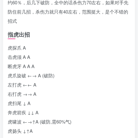
约60％，后几下破防，全中的话杀伤力70左右，如果对手先
防住前几招，杀伤力就只有40左右，范围挺大，是个不错的
招式
指虎出招
虎探爪 A
击虎须 A A
断虎牙 A A A
虎爪旋破 ←→ A (破防)
左打虎 ←← A
右打虎 →→ A
虎扫尾 ↓ A
奔虎箭疾 ↓↓ A
虎啸波 ←→↑A (破防,需60%气)
虎扬头 ↓↑A