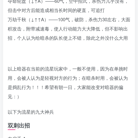
夺命轮盘（↓↑A）——60气，空中招式，杀伤力几乎没有，
但击中对方后能造成相当长时间的硬直，可追打
万劫千秋（↓↑↑A）——100气，破防，杀伤力30左右，大面
积攻击，附带减速毒，使人行动能力大大降低，但不影响出
招，个人认为给暗杀的队长使上不错，除此之外没什么大用
以上暗器在当前的流星玩家中，一般不使用，因为在单挑时
用，会被人认为是轻视对方的行为；在暗杀时用，会被认为
是捣乱行为！！！希望有朝一日，大家能改变对暗器的偏
见：）
以下为流星的九大神兵
双刺出招