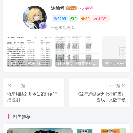
沐编程
关注
2095
0
25
34W+
一起编程摇摆
161套javaWeb项目源码免费分享
计算机专业相关的毕业设计论文合集免费下载
上一篇
下一篇
流星蝴蝶剑基本知识指令详
《流星蝴蝶剑之七夜听雪》
细说明
游戏中文版下载
相关推荐