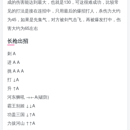
成的伤害能达到最大，也就是130，可这很难成功，比较常
见的打法是接在连招中，只用最后的爆招打人，杀伤力大约
为45，如果是先集气，对方被剑气击飞，再被爆发打中，伤
害大约为65左右
长枪出招
刺 A
进 A A
挑 A A A
打 ↓A
升 ↑A
河东狮吼 →←A(破防)
霸王别姬 ↓↓A
功盖三国 ↓↑A
力拔河山 ↑↑A