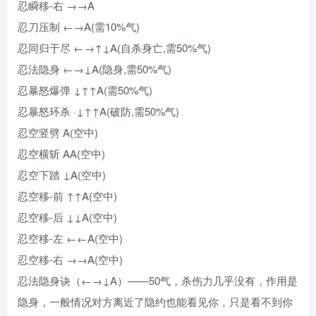
忍瞬移-右 →→A
忍刀压制 ←→A(需10%气)
忍同归于尽 ←→↑↓A(自杀身亡,需50%气)
忍法隐身 ←→↓A(隐身,需50%气)
忍暴怒爆弹 ↓↑↑A(需50%气)
忍暴怒环杀 ·↓↑↑A(破防,需50%气)
忍空竖劈 A(空中)
忍空横斩 AA(空中)
忍空下踏 ↓A(空中)
忍空移-前 ↑↑A(空中)
忍空移-后 ↓↓A(空中)
忍空移-左 ←←A(空中)
忍空移-右 →→A(空中)
忍法隐身诀（←→↓A）——50气，杀伤力几乎没有，作用是
隐身，一般情况对方离近了隐约也能看见你，只是看不到你