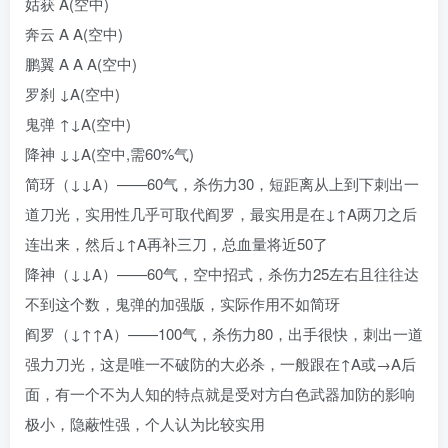
姑获 A(空中)
奔云 A A(空中)
鹏翼 A A A(空中)
罗刹 ↓A(空中)
鬼弹 ↑↓A(空中)
降神 ↓↓A(空中,需60%气)
简玡（↓↓A）——60气，杀伤力30，短距离从上到下刺出一
道刀光，实用性几乎可取代阎罗，最实用是在↓↑A两刀之后
连出来，然后↓↑A再补三刀，总血量将近50了
降神（↓↓A）——60气，空中招式，杀伤力25左右且往往达
不到这个数，鬼弹的加强版，实际作用不如简玡
阎罗（↓↑↑A）——100气，杀伤力80，出手很快，刺出一道
强力刀光，这是唯一不破防的大必杀，一般跟在↑A或→A后
面，有一个不为人知的特点就是受对方白色武器加防的影响
极小，隐蔽性强，个人认为比较实用