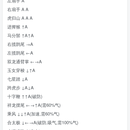
左扇手 A
右扇手 A A
虎归山 A A A
进撵猴 ↑A
马分鬃 ↑A↑A
右揽鹊尾 →A
左揽鹊尾 ←A
双龙通臂掌 ←→A
玉女穿梭 ↓↑A
七星踏 ↓A
跨虎步 ↓A↓A
十字鞭 ↑↑A(破防)
祥龙摆尾 ←→↑A(需60%气)
乘风 ↓↓↑A(加速,需60%气)
合太极 ↓←→A(破防,吸气,需100%气)