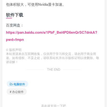
包体积较大，可使用Nvidia显卡加速。
软件下载
百度网盘：
https://pan.baidu.com/s/1PbF_Bei4PD6enQrSC7dnkA?
pwd=fmpn
©
版权声明
本站资源来自互联网收集，仅供用于学习和交流，请勿用于商业用
途。如有侵权、不妥之处，请联系站长并出示版权证明以便删除。敬
请谅解！
THE END
电脑软件
# 办公软件
喜欢就支持一下吧