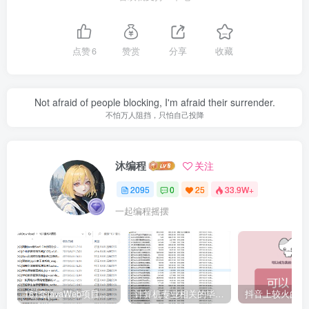
点赞
6
赞赏
分享
收藏
Not afraid of people blocking, I'm afraid their surrender.
不怕万人阻挡，只怕自己投降
沐编程
关注
2095
0
25
33.9W+
一起编程摇摆
161套javaWeb项目源码免费分享
计算机专业相关的毕业设计论文合集免费下载