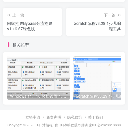
上一篇
下一篇
回家抢票Bypass分流抢票
Scratch编程v3.29.1少儿编
v1.16.67绿色版
程工具
相关推荐
Windows 11、10 轻松设置 1.10 正式版
Scratc
友链申请
免责声明
隐私政策
关于我们
Copyright © 2023 ·
QQ沐编程
· 由
QQ沐编程
强力驱动.
豫ICP备2023013639