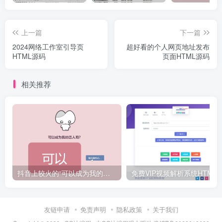
上一篇
下一篇
2024网络工作室引导页
超好看的个人网页地址发布
HTML源码
页面HTML源码
相关推荐
抖音上较火的“可以成为我的恋人吗”HTML源码
免费VIP视频解析系统H
友链申请
免责声明
隐私政策
关于我们