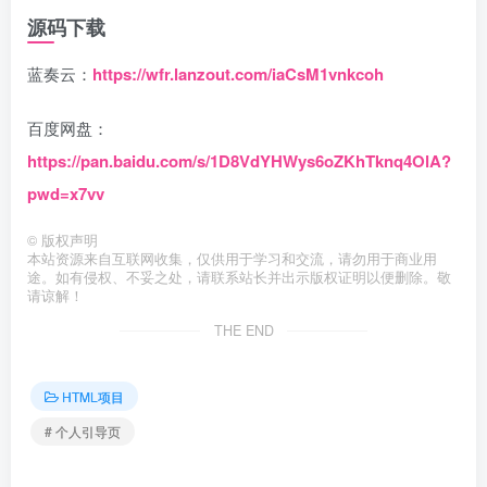
源码下载
蓝奏云：
https://wfr.lanzout.com/iaCsM1vnkcoh
百度网盘：
https://pan.baidu.com/s/1D8VdYHWys6oZKhTknq4OlA?
pwd=x7vv
©
版权声明
本站资源来自互联网收集，仅供用于学习和交流，请勿用于商业用
途。如有侵权、不妥之处，请联系站长并出示版权证明以便删除。敬
请谅解！
THE END
HTML项目
# 个人引导页