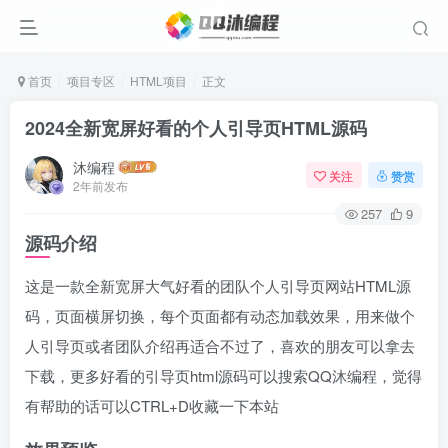
首页
项目专区
HTML项目
正文
2024全新宽屏好看的个人引导页HTML源码
沐编程
关注
赞赏
2年前发布
257
9
源码介绍
这是一款全新宽屏大气好看的团队个人引导页网站HTML源
码，页面横屏切换，每个页面都有动态加载效果，用来做个
人引导页或者团队介绍再适合不过了，喜欢的朋友可以拿去
下载，更多好看的引导页html源码可以搜索QQ沐编程，觉得
有帮助的话可以CTRL+D收藏一下本站