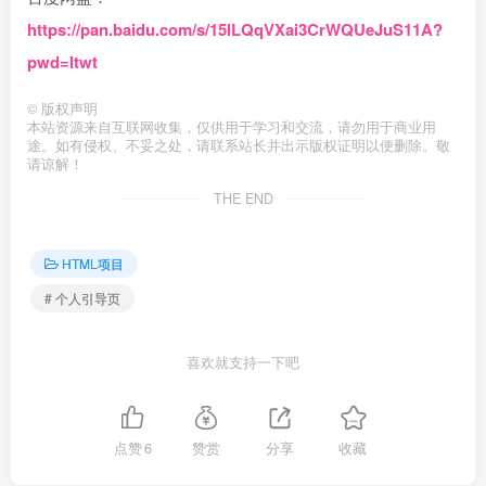
https://pan.baidu.com/s/15lLQqVXai3CrWQUeJuS11A?
pwd=ltwt
©
版权声明
本站资源来自互联网收集，仅供用于学习和交流，请勿用于商业用
途。如有侵权、不妥之处，请联系站长并出示版权证明以便删除。敬
请谅解！
THE END
HTML项目
# 个人引导页
喜欢就支持一下吧
点赞
6
赞赏
分享
收藏