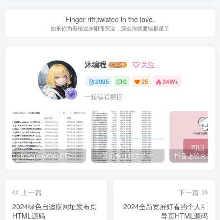
Finger rift,twisted in the love.
如果你为着错过夕阳而哭泣，那么你就要错群星了
沐编程
关注
2095
0
25
34W+
一起编程摇摆
161套javaWeb项目源码免费分享
计算机专业相关的毕业设计论文合集免费下载
上一篇
下一篇
2024绿色自适应网址发布页
2024全新宽屏好看的个人引
HTML源码
导页HTML源码