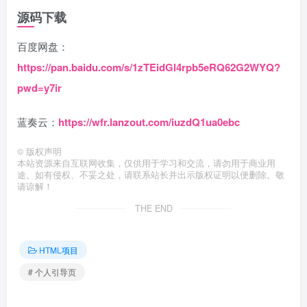
源码下载
百度网盘：
https://pan.baidu.com/s/1zTEidGl4rpb5eRQ62G2WYQ?
pwd=y7ir
蓝奏云：
https://wfr.lanzout.com/iuzdQ1ua0ebc
©
版权声明
本站资源来自互联网收集，仅供用于学习和交流，请勿用于商业用
途。如有侵权、不妥之处，请联系站长并出示版权证明以便删除。敬
请谅解！
THE END
HTML项目
# 个人引导页