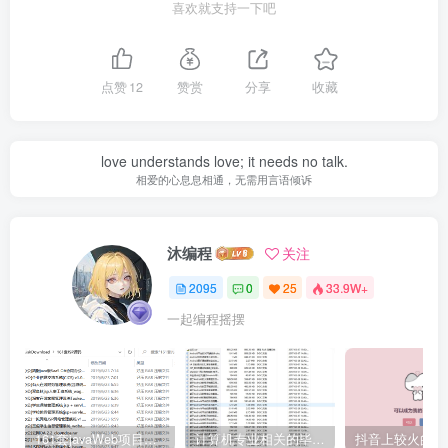
喜欢就支持一下吧
点赞
12
赞赏
分享
收藏
love understands love; it needs no talk.
相爱的心息息相通，无需用言语倾诉
沐编程
关注
2095
0
25
33.9W+
一起编程摇摆
161套javaWeb项目源码免费分享
计算机专业相关的毕业设计论文合集免费下载