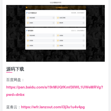
源码下载
百度网盘：
https://pan.baidu.com/s/19rMUQfKmf3llWL1UWeMRVg?
pwd=dnbx
蓝奏云：
https://wfr.lanzout.com/i3j3u1u4v4pg