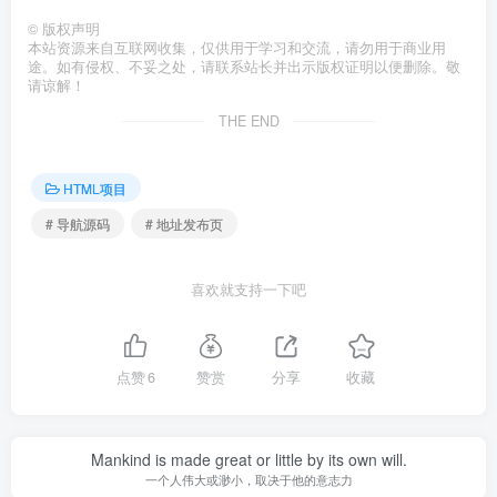
©
版权声明
本站资源来自互联网收集，仅供用于学习和交流，请勿用于商业用
途。如有侵权、不妥之处，请联系站长并出示版权证明以便删除。敬
请谅解！
THE END
HTML项目
# 导航源码
# 地址发布页
喜欢就支持一下吧
点赞
6
赞赏
分享
收藏
Mankind is made great or little by its own will.
一个人伟大或渺小，取决于他的意志力