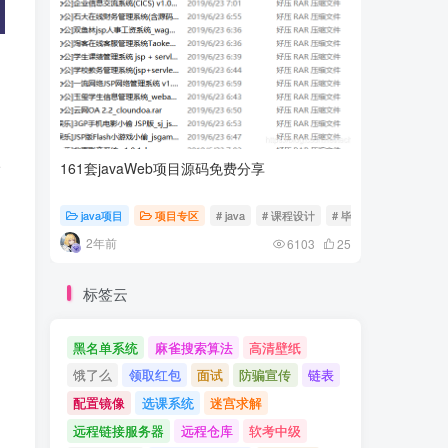
161套javaWeb项目源码免费分享
计算机专
请
java项目
项目专区
# java
# 课程设计
# 毕业设计
随心随
2年前
2年前
6103
25
标签云
黑名单系统
麻雀搜索算法
高清壁纸
饿了么
领取红包
面试
防骗宣传
链表
配置镜像
选课系统
迷宫求解
远程链接服务器
远程仓库
软考中级