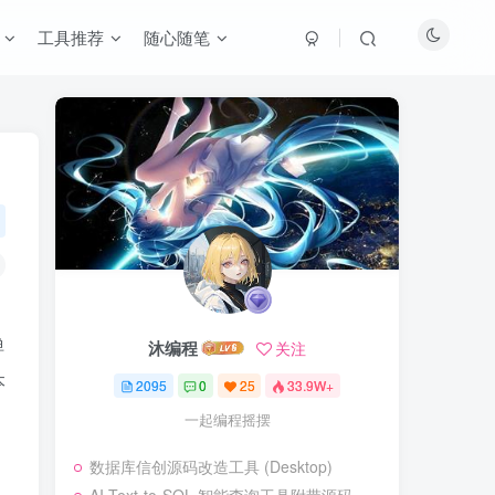
工具推荐
随心随笔
弹
沐编程
关注
本
2095
0
25
33.9W+
一起编程摇摆
数据库信创源码改造工具 (Desktop)