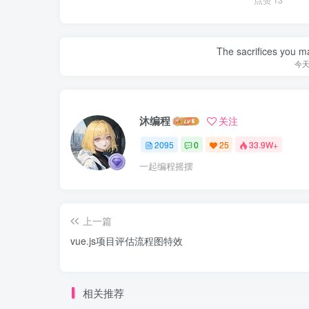
The sacrifices you ma
今
沐编程
关注
2095
0
25
33.9W+
一起编程摇摆
上一篇
vue.js项目评估流程图特效
相关推荐