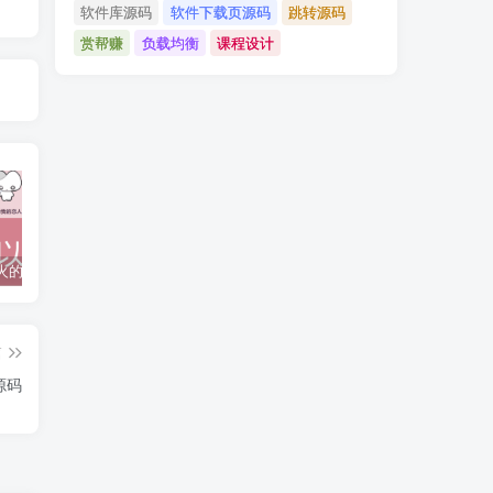
软件库源码
软件下载页源码
跳转源码
赏帮赚
负载均衡
课程设计
抖音上较火的“可以成为我的恋人吗”HTML源码
javaweb+C+asp毕业设计项目合集免费下载
javaWeb毕业设计项目完整源码附带论文合集免费下载
篇
源码