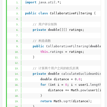
import
 java.util.
*;
public
class
 CollaborativeFiltering 
{
 // 用户评分矩阵
private
double
[][]
 ratings;
 // 构造函数
public
CollaborativeFiltering
(
double
[]
this
.
ratings
 = ratings;
}
 // 计算两个用户之间的欧氏距离
private
double
calculateEuclideanDista
double
 distance = 
0
.
0
;
for
(
int
 i = 
0
; i 
<
 user1.
length
; 
            distance += Math.
pow
(
user1
[
i
]
 
}
return
 Math.
sqrt
(
distance
)
;
}