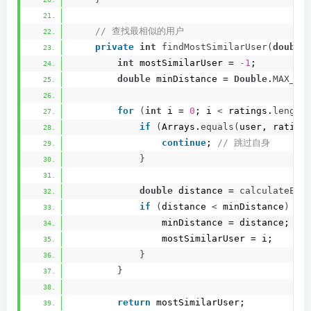
 // 查找最相似的用户
private
int
findMostSimilarUser
(
double
int
 mostSimilarUser = 
-1
;
double
 minDistance = 
Double
.
MAX_VA
for
(
int
 i = 
0
; i 
<
 ratings.
length
if
(
Arrays.
equals
(
user, rating
continue
;
 // 跳过自身
}
double
 distance = 
calculateEuc
if
(
distance 
<
 minDistance
)
{
                minDistance = distance;
                mostSimilarUser = i;
}
}
return
 mostSimilarUser;