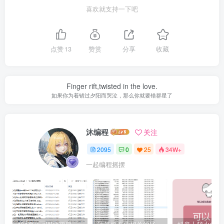
喜欢就支持一下吧
点赞
13
赞赏
分享
收藏
Finger rift,twisted in the love.
如果你为着错过夕阳而哭泣，那么你就要错群星了
沐编程
关注
2095
0
25
34W+
一起编程摇摆