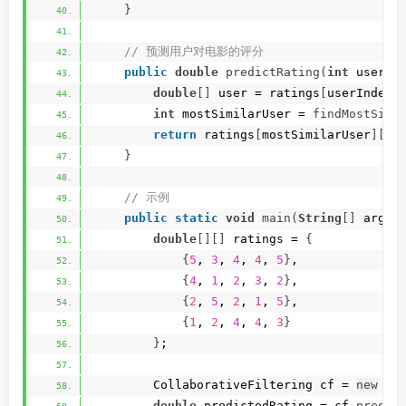
}
 // 预测用户对电影的评分
public
double
predictRating
(
int
 userIn
double
[]
 user = ratings
[
userIndex
]
int
 mostSimilarUser = 
findMostSimi
return
 ratings
[
mostSimilarUser
][
mo
}
 // 示例
public
static
void
main
(
String
[]
 args
)
double
[][]
 ratings = 
{
{
5
, 
3
, 
4
, 
4
, 
5
}
,
{
4
, 
1
, 
2
, 
3
, 
2
}
,
{
2
, 
5
, 
2
, 
1
, 
5
}
,
{
1
, 
2
, 
4
, 
4
, 
3
}
}
;
        CollaborativeFiltering cf = 
new
Co
double
 predictedRating = cf.
predic