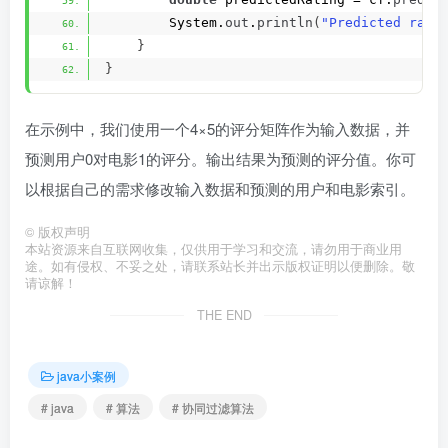
        System.
out
.
println
(
"Predicted rati
}
}
在示例中，我们使用一个4×5的评分矩阵作为输入数据，并
预测用户0对电影1的评分。输出结果为预测的评分值。你可
以根据自己的需求修改输入数据和预测的用户和电影索引。
©
版权声明
本站资源来自互联网收集，仅供用于学习和交流，请勿用于商业用
途。如有侵权、不妥之处，请联系站长并出示版权证明以便删除。敬
请谅解！
THE END
java小案例
# java
# 算法
# 协同过滤算法