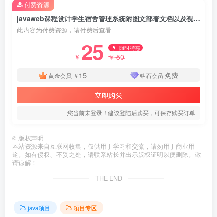
付费资源
javaweb课程设计学生宿舍管理系统附图文部署文档以及视频教程
此内容为付费资源，请付费后查看
25
限时特惠
50
￥
￥
15
免费
黄金会员
￥
钻石会员
立即购买
您当前未登录！建议登陆后购买，可保存购买订单
©
版权声明
本站资源来自互联网收集，仅供用于学习和交流，请勿用于商业用
途。如有侵权、不妥之处，请联系站长并出示版权证明以便删除。敬
请谅解！
THE END
java项目
项目专区