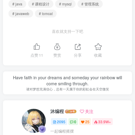
# java
# 课程设计
# mysql
# 管理系统
# javaweb
# tomcat
喜欢就支持一下吧
点赞
11
赞赏
分享
收藏
Have faith in your dreams and someday your rainbow will
come smiling through.
请对梦想充满信心，总有一天属于你的彩虹会在天空微笑
沐编程
关注
2095
0
25
33.9W+
一起编程摇摆