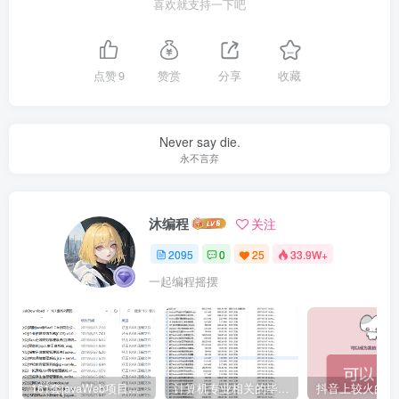
喜欢就支持一下吧
点赞
9
赞赏
分享
收藏
Never say die.
永不言弃
沐编程
关注
2095
0
25
33.9W+
一起编程摇摆
161套javaWeb项目源码免费分享
计算机专业相关的毕业设计论文合集免费下载