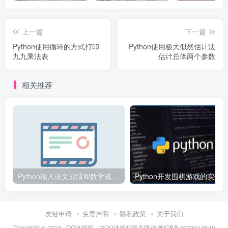
上一篇
下一篇
Python使用循环的方式打印
Python使用极大似然估计法
九九乘法表
估计总体两个参数
相关推荐
Python输入语文成绩和数学成绩并计算总成绩和平均成绩案例代码
友链申请
免责声明
隐私政策
关于我们
Copyright © 2023 ·
QQ沐编程
· 由
QQ沐编程
强力驱动.
豫ICP备2023013639