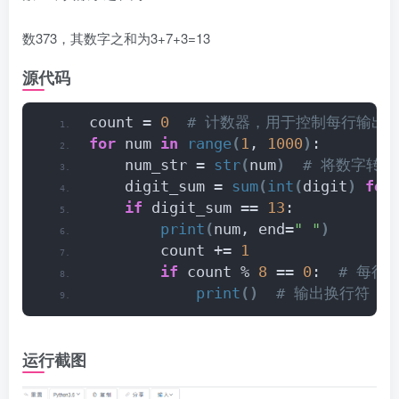
数373，其数字之和为3+7+3=13
源代码
count = 
0
 # 计数器，用于控制每行输出
for
 num 
in
range
(
1
, 
1000
)
:
    num_str = 
str
(
num
)
 # 将数字转
    digit_sum = 
sum
(
int
(
digit
)
for
if
 digit_sum == 
13
:
print
(
num, end=
" "
)
        count += 
1
if
 count % 
8
 == 
0
: 
 # 每行
print
()
 # 输出换行符
运行截图