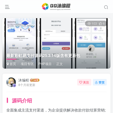
103
6
最新彩虹易支付源码25.3.14版含有更新包
首页
项目专区
PHP项目
正文
沐编程
关注
赞赏
8个月前更新
源码介绍
全面集成主流支付渠道，为企业提供解决收款付款结算营销;