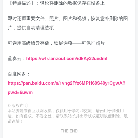
【特点描述】：轻松将删除的数据保存在设备上
即时还原重要文件、照片、图片和视频，恢复意外删除的图
片，提供自动清理选项
可选用高级版云存储，锁屏选项——可保护照片
蓝奏云：
https://wfr.lanzout.com/idkAy32uedmf
百度网盘：
https://pan.baidu.com/s/1vng2Ffx6MPH68S48yrCgwA?
pwd=6uwm
©
版权声明
本站资源来自互联网收集，仅供用于学习和交流，请勿用于商业用
途。如有侵权、不妥之处，请联系站长并出示版权证明以便删除。敬
请谅解！
THE END