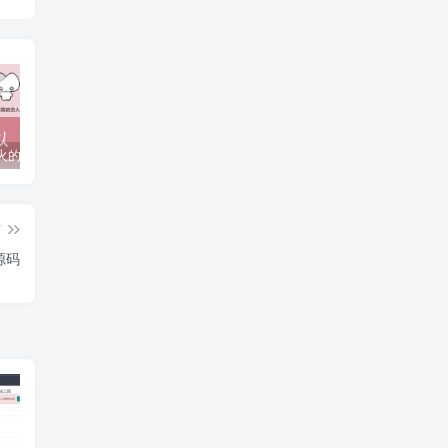
抖音上较火的“可以成为我的恋人吗”HTML源码
javaweb+C+asp毕业设计项目合集免费下载
javaWeb毕业设计项目完整源码附带论文合集免费下载
篇
源码