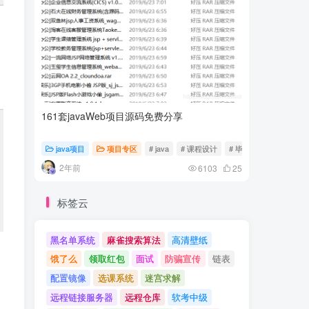
161套javaWeb项目源码免费分享
计算机专
java项目
项目专区
# java
# 课程设计
# 毕业设计
随心随
2年前
2年前
6103
25
标签云
黑名单系统
麻雀搜索算法
高清壁纸
饿了么
领取红包
面试
防骗宣传
链表
配置镜像
选课系统
迷宫求解
远程链接服务器
远程仓库
软考中级