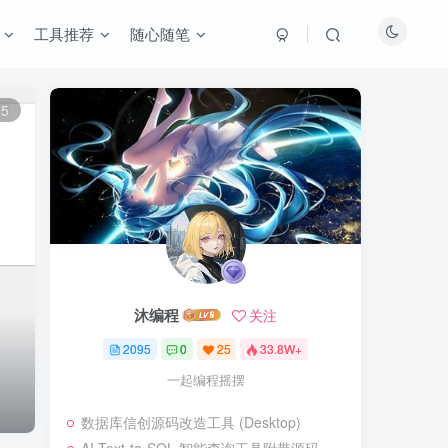
工具推荐
随心随笔
5
沐编程
关注
2095
0
25
33.8W+
一起编程摇摆
数据库信创源码改造工具 (Desktop)