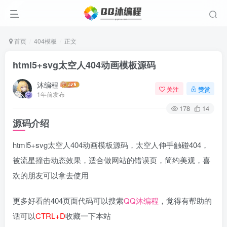
首页
404模板
正文
html5+svg太空人404动画模板源码
沐编程
关注
赞赏
1年前发布
178
14
源码介绍
html5+svg太空人404动画模板源码，太空人伸手触碰404，
被流星撞击动态效果，适合做网站的错误页，简约美观，喜
欢的朋友可以拿去使用
更多好看的404页面代码可以搜索
QQ沐编程
，觉得有帮助的
话可以
CTRL+D
收藏一下本站