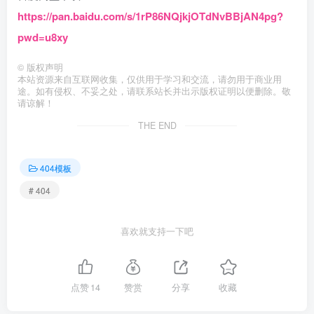
https://pan.baidu.com/s/1rP86NQjkjOTdNvBBjAN4pg?
pwd=u8xy
©
版权声明
本站资源来自互联网收集，仅供用于学习和交流，请勿用于商业用
途。如有侵权、不妥之处，请联系站长并出示版权证明以便删除。敬
请谅解！
THE END
404模板
# 404
喜欢就支持一下吧
点赞
14
赞赏
分享
收藏