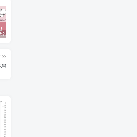
抖音上较火的“可以成为我的恋人吗”HTML源码
javaweb+C+asp毕业设计项目合集免费下载
javaWeb毕业设计项目完整源码附带论文合集免费下载
篇
代码