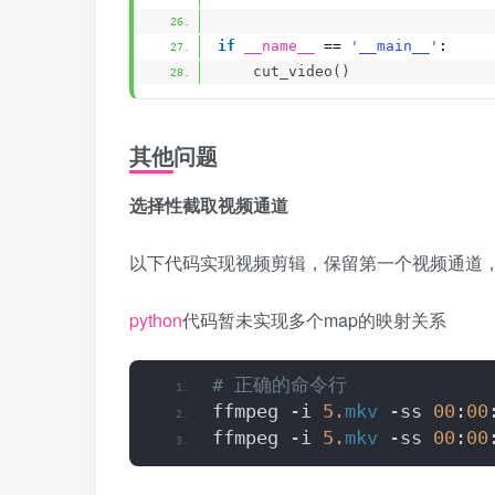
if
__name__
 == 
'__main__'
:
cut_video
()
其他问题
选择性截取视频通道
以下代码实现视频剪辑，保留第一个视频通道
python
代码暂未实现多个map的映射关系
# 正确的命令行
ffmpeg -i 
5.
mkv
 -ss 
00
:
00
ffmpeg -i 
5.
mkv
 -ss 
00
:
00