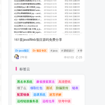
161套javaWeb项目源码免费分享
计算机专
java项目
项目专区
# java
# 课程设计
# 毕业设计
随心随
2年前
2年前
6103
25
标签云
黑名单系统
麻雀搜索算法
高清壁纸
饿了么
领取红包
面试
防骗宣传
链表
配置镜像
选课系统
迷宫求解
远程链接服务器
远程仓库
软考中级