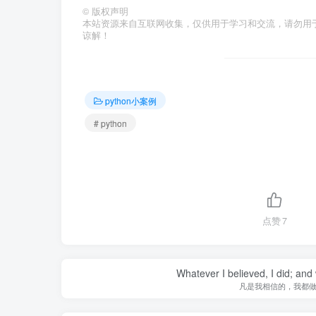
©
版权声明
本站资源来自互联网收集，仅供用于学习和交流，请勿用
谅解！
python小案例
# python
点赞
7
Whatever I believed, I did; and
凡是我相信的，我都