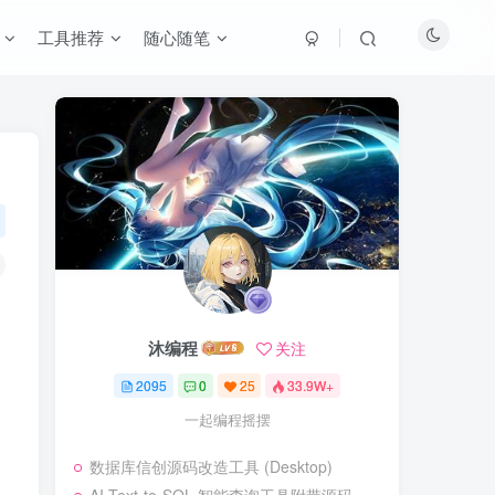
工具推荐
随心随笔
沐编程
关注
2095
0
25
33.9W+
一起编程摇摆
数据库信创源码改造工具 (Desktop)