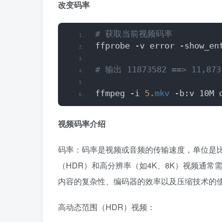
改变码率
# 获取当前视频码率
ffprobe -v error -show_en
# 输出 11873582 ==> 11,873
ffmpeg -i 
5.
mkv
 -b:v 10M 
视频码率介绍
码率：码率是视频或音频的传输速度，单位是比特
（HDR）和高分辨率（如4K、8K）视频通
内容的复杂性、编码器的效率以及压缩技术的
高动态范围（HDR）视频：