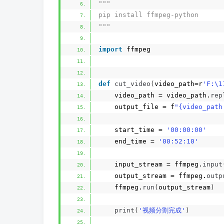
"""
pip install ffmpeg-python
"""
import
 ffmpeg
def
cut_video
(
video_path=r
'F:\1
    video_path = video_path.
rep
    output_file = f
"{video_path
    start_time = 
'00:00:00'
    end_time = 
'00:52:10'
    input_stream = ffmpeg.
input
    output_stream = ffmpeg.
outp
    ffmpeg.
run
(
output_stream
)
print
(
'视频分割完成'
)