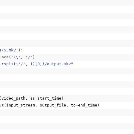
1\5.mkv'
)
:
lace
(
'\\'
, 
'/'
)
.rsplit('/', 1)[0]}/output.mkv"
(
video_path, ss=start_time
)
ut
(
input_stream, output_file, to=end_time
)