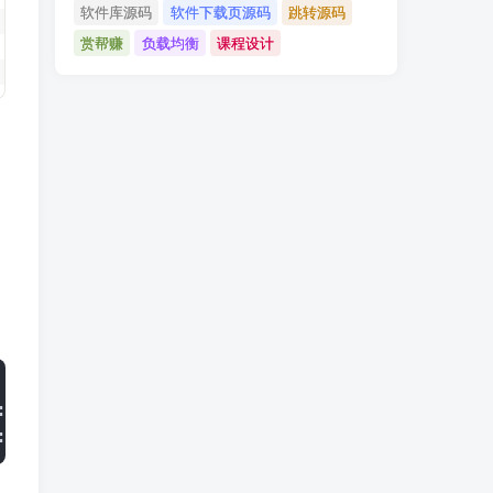
软件库源码
软件下载页源码
跳转源码
赏帮赚
负载均衡
课程设计
:s -c:v copy -c:a:
0
 copy -c:s copy output.
mkv
:s:
0
 -map 
0
:s:
1
 -map 
0
:s:
2
 -c:v copy -c:a:
0
 c