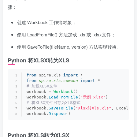
骤：
创建 Workbook 工作簿对象；
使用 LoadFromFile() 方法加载 .xls 或 .xlsx文件；
使用 SaveToFile(fileName, version) 方法实现转换。
Python 将XLSX转为XLS
from
 spire.xls 
import
 *
from 
spire.xls.common
 import
 *
# 加载XLSX文件
workbook = 
Workbook
()
workbook.
LoadFromFile
(
"示例.xlsx"
)
# 将XLSX文件另存为XLS格式
workbook.
SaveToFile
(
"Xlsx转Xls.xls"
, ExcelVer
workbook.
Dispose
()
Python 将XLS转为XLSX