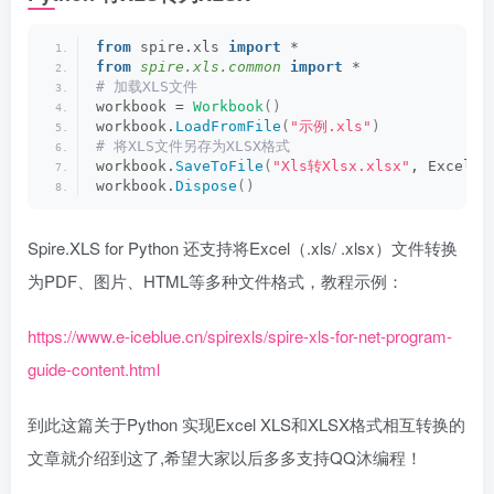
from
 spire.xls 
import
 *
from 
spire.xls.common
 import
 *
# 加载XLS文件
workbook = 
Workbook
()
workbook.
LoadFromFile
(
"示例.xls"
)
# 将XLS文件另存为XLSX格式
workbook.
SaveToFile
(
"Xls转Xlsx.xlsx"
, ExcelVe
workbook.
Dispose
()
Spire.XLS for Python 还支持将Excel（.xls/ .xlsx）文件转换
为PDF、图片、HTML等多种文件格式，教程示例：
https://www.e-iceblue.cn/spirexls/spire-xls-for-net-program-
guide-content.html
到此这篇关于Python 实现Excel XLS和XLSX格式相互转换的
文章就介绍到这了,希望大家以后多多支持QQ沐编程！