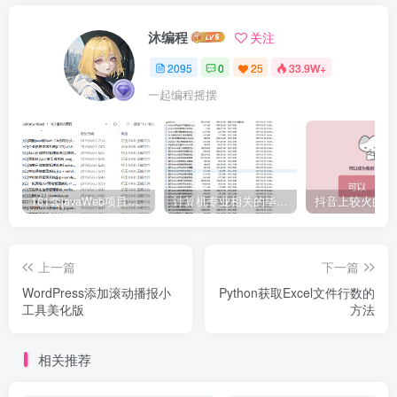
沐编程
关注
2095
0
25
33.9W+
一起编程摇摆
161套javaWeb项目源码免费分享
计算机专业相关的毕业设计论文合集免费下载
上一篇
下一篇
WordPress添加滚动播报小
Python获取Excel文件行数的
工具美化版
方法
相关推荐