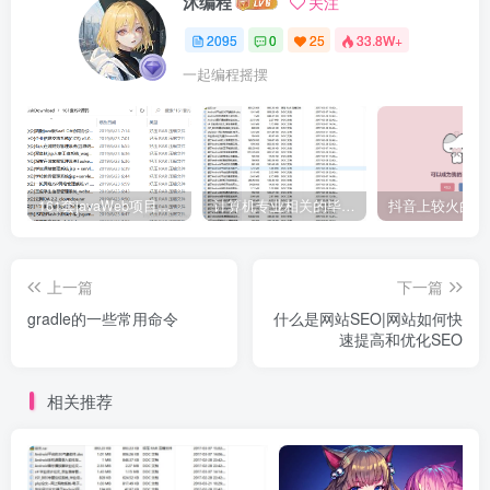
沐编程
关注
2095
0
25
33.8W+
一起编程摇摆
161套javaWeb项目源码免费分享
计算机专业相关的毕业设计论文合集免费下载
上一篇
下一篇
gradle的一些常用命令
什么是网站SEO|网站如何快
速提高和优化SEO
相关推荐