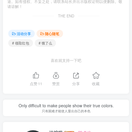
途。如有侵权、不妥之处，请联系站长并出示版权证明以便删除。敬
请谅解！
THE END
活动分享
随心随笔
# 领取红包
# 饿了么
喜欢就支持一下吧
点赞
11
赞赏
分享
收藏
Only difficult to make people show their true colors.
只有困难才能使人显出自己的本色