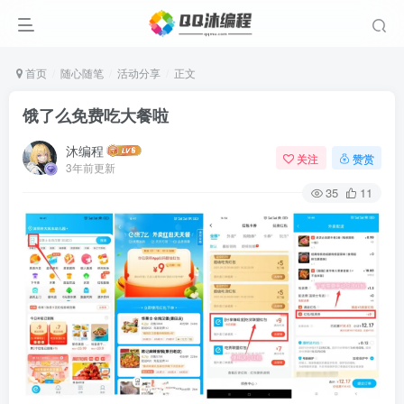
首页
随心随笔
活动分享
正文
饿了么免费吃大餐啦
沐编程
关注
赞赏
3年前更新
35
11