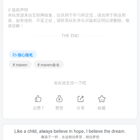
©
版权声明
本站资源来自互联网收集，仅供用于学习和交流，请勿用于商业用
途。如有侵权、不妥之处，请联系站长并出示版权证明以便删除。敬
请谅解！
THE END
随心随笔
# maven
# maven命令
喜欢就支持一下吧
点赞
7
赞赏
分享
收藏
Like a child, always believe in hope, I believe the dream.
像孩子一样，永远相信希望，相信梦想